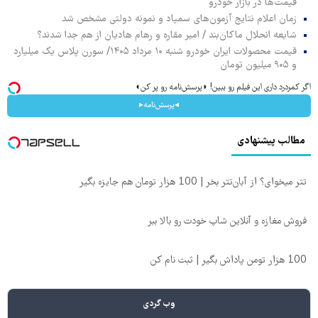
قیمت‌ها در بازار خودرو
زمان اعلام نتایج آزمون‌های سمپاد و نمونه دولتی مشخص شد
شایعه انحلال ماکان‌بند / امیر مقاره و رهام هادیان از هم جدا شدند؟
قیمت محصولات ایران خودرو شنبه ۱۰ مرداد ۱۴۰۵/ سورن پلاس یک میلیارد
و ۹۰۵ میلیون تومان
اگر کمردرد داری این فیلم رو ببین! ◗پرسش‌نامه رو پر کن◖
◂پرسش‌نامه▸
مطالب پیشنهادی
تتر میخوای؟ از آبان‌تتر بخر | 100 هزار تومان هم جایزه بگیر
فروش مغازه و آنلاین شاپ خودت رو بالا ببر
100 هزار تومن پاداش بگیر | ثبت نام کن
وب گردی