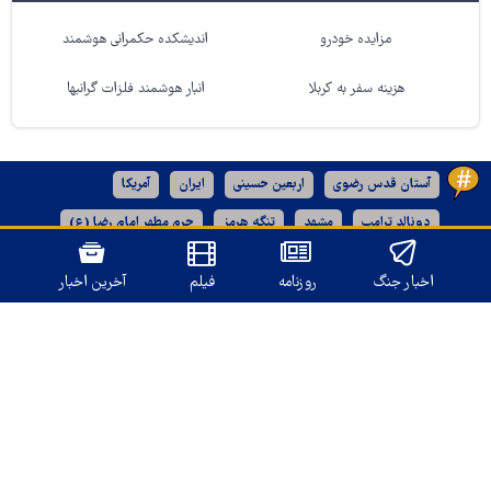
مزایده خودرو
اندیشکده حکمرانی هوشمند
هزینه سفر به کربلا
انبار هوشمند فلزات گرانبها
آستان قدس رضوی
اربعین حسینی
ایران
آمریکا
دونالد ترامپ
مشهد
تنگه هرمز
حرم مطهر امام رضا (ع)
رژیم صهیونیستی
خراسان رضوی
اخبار جنگ
روزنامه
فیلم
آخرین اخبار
نسخه دسکتاپ