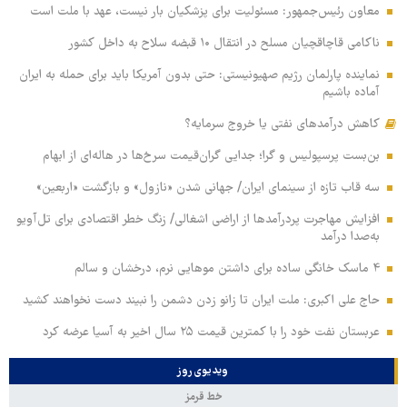
معاون رئیس‌جمهور: مسئولیت برای پزشکیان بار نیست، عهد با ملت است
ناکامی قاچاقچیان مسلح در انتقال ۱۰ قبضه سلاح به داخل کشور
نماینده پارلمان رژیم صهیونیستی: حتی بدون آمریکا باید برای حمله به ایران
آماده باشیم
کاهش درآمدهای نفتی یا خروج سرمایه؟
بن‌بست پرسپولیس و گرا؛ جدایی گران‌قیمت سرخ‌ها در هاله‌ای از ابهام
سه قاب تازه از سینمای ایران/ جهانی شدن «نازول» و بازگشت «اربعین»
افزایش مهاجرت پردرآمدها از اراضی اشغالی/ زنگ خطر اقتصادی برای تل‌آویو
به‌صدا درآمد
۴ ماسک خانگی ساده برای داشتن موهایی نرم، درخشان و سالم
حاج علی اکبری: ملت ایران تا زانو زدن دشمن را نبیند دست نخواهند کشید
عربستان نفت خود را با کمترین قیمت ۲۵ سال اخیر به آسیا عرضه کرد
ویدیوی روز
خط قرمز