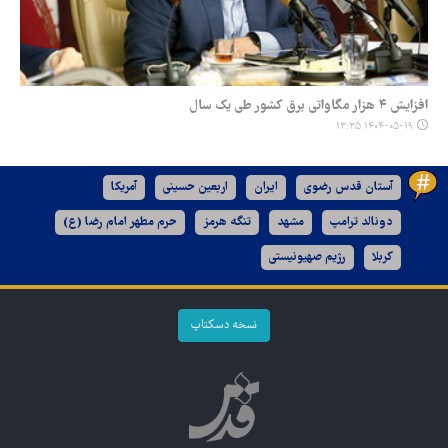
افزایش ۴ هزار مگاواتی برق کشور طی یک سال
۱۴۰۴-۰۵-۱۹ ۱۳:۳۵
آستان قدس رضوی
ایران
اربعین حسینی
آمریکا
دونالد ترامپ
مشهد
تنگه هرمز
حرم مطهر امام رضا (ع)
کربلا
رژیم صهیونیستی
نسخه دسکتاپ