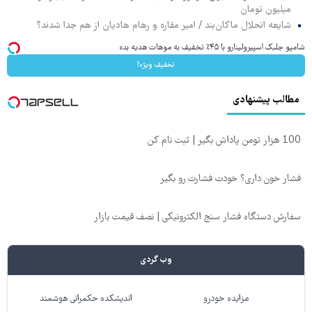
میلیون تومان
شایعه انحلال ماکان‌بند / امیر مقاره و رهام هادیان از هم جدا شدند؟
شامپو جلبک اسپیرولینارو با ۴۵٪ تخفیف به موهات هدیه بده
تخفیف ویژه!
مطالب پیشنهادی
100 هزار تومن پاداش بگیر | ثبت نام کن
فشار خون داری؟ خودت فشارت رو بگیر
سفارش دستگاه فشار سنج الکترونیکی | نصف قیمت بازار
وب گردی
مزایده خودرو
اندیشکده حکمرانی هوشمند