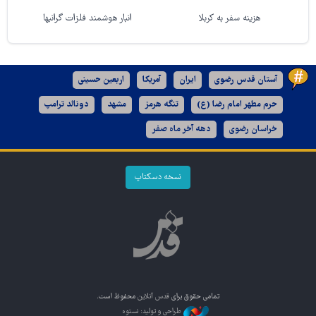
هزینه سفر به کربلا
انبار هوشمند فلزات گرانبها
آستان قدس رضوی
ایران
آمریکا
اربعین حسینی
حرم مطهر امام رضا (ع)
تنگه هرمز
مشهد
دونالد ترامپ
خراسان رضوی
دهه آخر ماه صفر
نسخه دسکتاپ
تمامی حقوق برای
قدس آنلاین
محفوظ است.
طراحی و تولید: نستوه