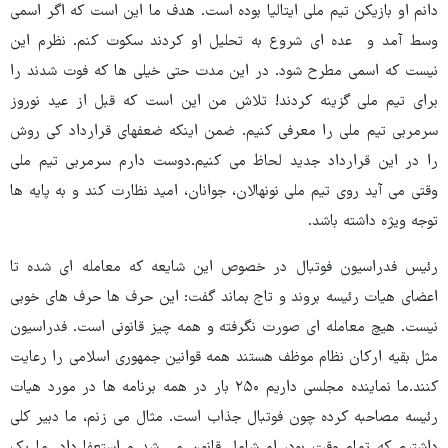
دانم او بازیکن تیم ملی ایتالیا بوده است. هدف ما این است که اگر اسمی
وسط آمد و عده ای شروع به تحلیل او کردند سکوت کنم. نظرم این
نیست که اسمی مطرح شود. در این مدت حتی خیلی ها که فوت شدند را
برای تیم ملی گزینه کردند! تلاش من این است که قبل از عید نوروز
سرمربی تیم ملی را معرفی کنیم. ضمن اینکه ضعفهای قرارداد کی روش
را در این قرارداد جدید لحاظ می کنیم.دوست دارم سرمربی تیم ملی
وقتی می آید روی تیم ملی نونهالان، جوانان، امید نظارت کند و به پایه ها
توجه ویژه داشته باشد.
رئیس فدراسیون فوتبال در خصوص این شایعه که معامله ای شده تا
اعضای هیات رئیسه بروند و تاج بماند گفت: این حرف ها حرف های خوبی
نیست. هیچ معامله ای صورت نگرفته و همه چیز قانونی است. فدراسیون
مثل بقیه ارکان نظام موظف هستند همه قوانین جمهوری اسلامی را رعایت
کنند.ما نماینده مجلسی داریم ۲۵۰ بار در همه برنامه ها در مورد هیات
رئیسه مصاحبه کرده چون فوتبال جذاب است. مثال می زنم، ما دبیر کلی
داشتیم که تمام وقت بود، او شامل قانون می شد و استعفا داد. ما یک