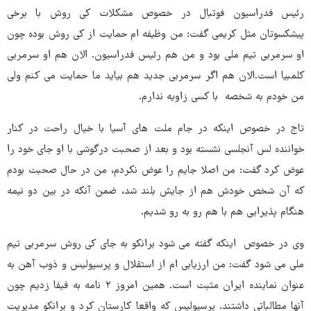
رئیس فدراسیون فوتبال در خصوص مشکلات کی روش با برخی
پیشکسوتان مثل کریمی گفت: من وظیفه ام حمایت از کی روش بوده چون
او سرمربی تیم ملی بود و من هم رئیس فدراسیون. الان هم او سرمربی
کلمبیا است.الان هم اگر سرمربی جدید هم بیاید ما حمایت می کنم ولی
من خودم به شخصه با کسی زاویه ندارم.
تاج در خصوص اینکه در جام ملت های آسیا با خیال راحت در کنار
خواننده لس آنجلسی نشسته بود و بعد از صحبت درگوشی با او جای خود را
عوض کرد گفت: من اصلا جایم را عوض نکردم، من در حال صحبت بودم
که آن شخص خودش هم از جایش بلند شد، ضمن آنکه در بین دو نیمه
هنگام پذیرایی هم با هم رو به رو شدیم.
وی در خصوص اینکه گفته می شود برانکو به جای کی روش سرمربی تیم
ملی می شود گفت: من ارزیابی ام از استقلال و پرسپولیس و ذوب آهن به
عنوان نماینده ایران مثبت است. همین امروز ۲ نامه به فیفا زدیم چون
آنها مطالباتی داشتند. پرسپولیس که واقعا کارستان کرد و برانکو مدیریت