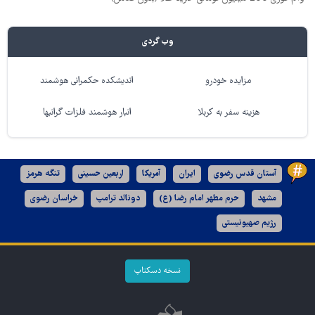
وب گردی
مزایده خودرو
اندیشکده حکمرانی هوشمند
هزینه سفر به کربلا
انبار هوشمند فلزات گرانبها
آستان قدس رضوی
ایران
آمریکا
اربعین حسینی
تنگه هرمز
مشهد
حرم مطهر امام رضا (ع)
دونالد ترامپ
خراسان رضوی
رژیم صهیونیستی
نسخه دسکتاپ