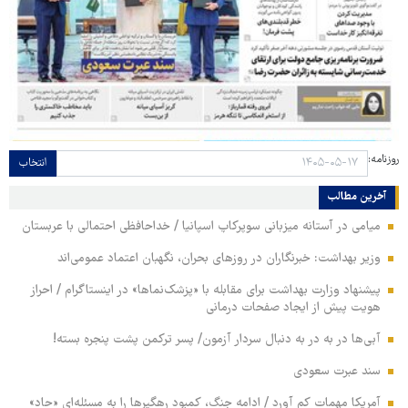
روزنامه:
انتخاب
آخرین مطالب
میامی در آستانه میزبانی سوپرکاپ اسپانیا / خداحافظی احتمالی با عربستان
وزیر بهداشت: خبرنگاران در روزهای بحران، نگهبان اعتماد عمومی‌اند
پیشنهاد وزارت بهداشت برای مقابله با «پزشک‌نماها» در اینستاگرام / احراز
هویت پیش از ایجاد صفحات درمانی
آبی‌ها در به در به دنبال سردار آزمون/ پسر ترکمن پشت پنجره بسته!
سند عبرت سعودی
آمریکا مهمات کم آورد / ادامه جنگ، کمبود رهگیرها را به مسئله‌ای «حاد»