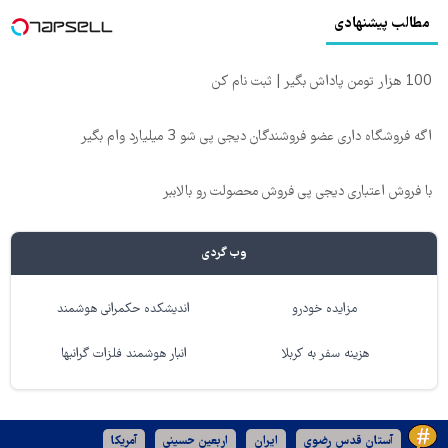
مطالب پیشنهادی
100 هزار تومن پاداش بگیر | ثبت نام کن
اگه فروشگاه داری عضو فروشندگان دیجی پی شو 3 میلیارد وام بگیر
با فروش اعتباری دیجی پی فروش محصولت رو بالاببر
وب گردی
مزایده خودرو
اندیشکده حکمرانی هوشمند
هزینه سفر به کربلا
انبار هوشمند فلزات گرانبها
آستان قدس رضوی
ایران
اربعین حسینی
آمریکا