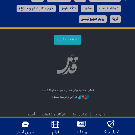
دونالد ترامپ
مشهد
تنگه هرمز
حرم مطهر امام رضا (ع)
کربلا
رژیم صهیونیستی
نسخه دسکتاپ
تمامی حقوق برای
قدس آنلاین
محفوظ است.
طراحی و تولید: نستوه
درباره ما
تماس با ما
بازرگانی و تبلیغات
آرشیو
اخبار جنگ
روزنامه
فیلم
آخرین اخبار