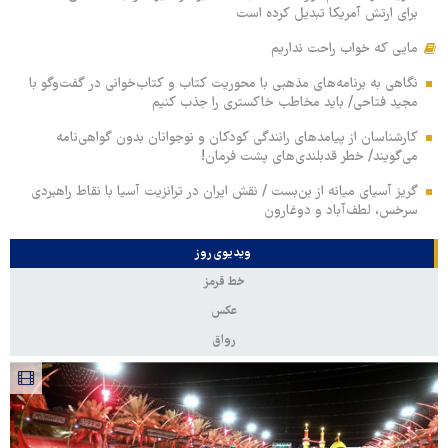
برای ارتش آمریکا تبدیل کرده است
مایی که خواب راحت نداریم
نگاهی به برنامه‌های مذهبی با محوریت کتاب و کتاب‌خوانی در گفت‌وگو با
مجید فتاحی/ باید مخاطب خاکستری را جذب کنیم
کارشناسان از پیامدهای رانندگی کودکان و نوجوانان بدون گواهی‌نامه
می‌گویند/ خطر قدبلندی‌های پشت فرمان!
گریز آسیای میانه از بن‌بست / نقش ایران در ترانزیت آسیا با نقاط راهبردی
سرخس، لطف‌آباد و دوغارون
ویدیوی روز
خط قرمز
عکس
رواق