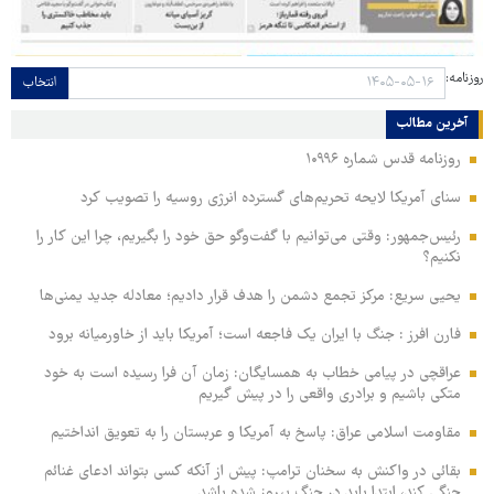
روزنامه:
انتخاب
آخرین مطالب
روزنامه قدس شماره ۱۰۹۹۶
سنای آمریکا لایحه تحریم‌های گسترده انرژی روسیه را تصویب کرد
رئیس‌جمهور: وقتی می‌توانیم با گفت‌وگو حق خود را بگیریم، چرا این کار را
نکنیم؟
یحیی سریع: مرکز تجمع دشمن را هدف قرار دادیم؛ معادله جدید یمنی‌ها
فارن افرز : جنگ با ایران یک فاجعه است؛ آمریکا باید از خاورمیانه برود
عراقچی در پیامی خطاب به همسایگان: زمان آن فرا رسیده است به خود
متکی باشیم و برادری واقعی را در پیش گیریم
مقاومت اسلامی عراق: پاسخ به آمریکا و عربستان را به تعویق انداختیم
بقائی در واکنش به سخنان ترامپ: پیش از آنکه کسی بتواند ادعای غنائم
جنگی کند، ابتدا باید در جنگ پیروز شده باشد