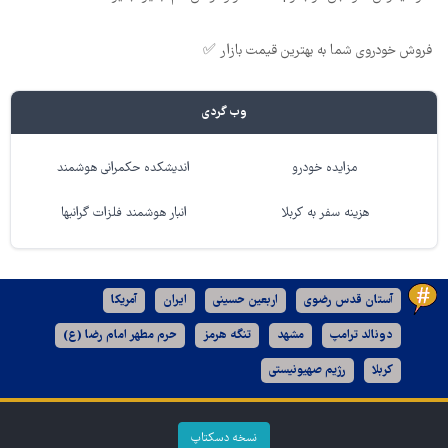
فروش خودروی شما به بهترین قیمت بازار ✅
وب گردی
مزایده خودرو
اندیشکده حکمرانی هوشمند
هزینه سفر به کربلا
انبار هوشمند فلزات گرانبها
آستان قدس رضوی
اربعین حسینی
ایران
آمریکا
دونالد ترامپ
مشهد
تنگه هرمز
حرم مطهر امام رضا (ع)
کربلا
رژیم صهیونیستی
نسخه دسکتاپ