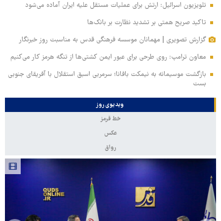
تلویزیون اسرائیل: ارتش برای عملیات مستقل علیه ایران آماده می‌شود
تاکید صریح همتی بر تشدید نظارت بر بانک‌ها
گزارش تصویری | مهمانان موسسه فرهنگی قدس به مناسبت روز خبرنگار
معاون ترامپ: روی طرحی برای عبور ایمن کشتی‌ها از تنگه هرمز کار می‌کنیم
بازگشت موسیمانه به نیمکت بافانا؛ سرمربی اسبق استقلال با آفریقای جنوبی
بست
ویدیوی روز
خط قرمز
عکس
رواق