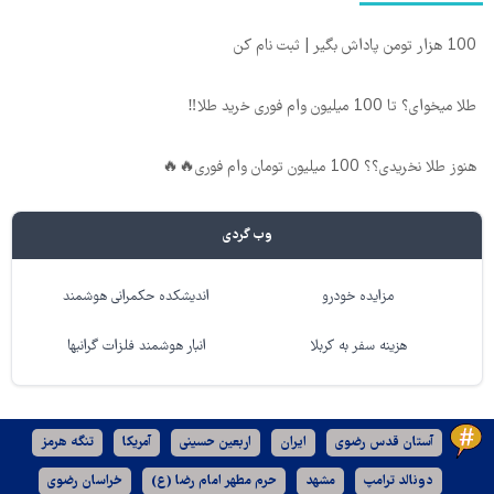
100 هزار تومن پاداش بگیر | ثبت نام کن
طلا میخوای؟ تا 100 میلیون وام فوری خرید طلا‼️
هنوز طلا نخریدی؟؟ 100 میلیون تومان وام فوری🔥🔥
وب گردی
مزایده خودرو
اندیشکده حکمرانی هوشمند
هزینه سفر به کربلا
انبار هوشمند فلزات گرانبها
آستان قدس رضوی
ایران
اربعین حسینی
آمریکا
تنگه هرمز
دونالد ترامپ
مشهد
حرم مطهر امام رضا (ع)
خراسان رضوی