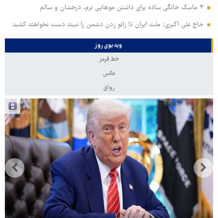
۴ ماسک خانگی ساده برای داشتن موهایی نرم، درخشان و سالم
حاج علی اکبری: ملت ایران تا زانو زدن دشمن را نبیند دست نخواهند کشید
ویدیوی روز
خط قرمز
عکس
رواق