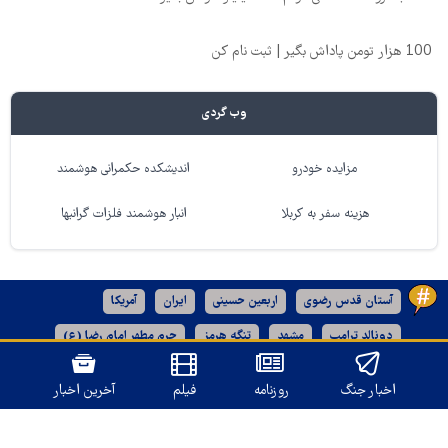
100 هزار تومن پاداش بگیر | ثبت نام کن
وب گردی
مزایده خودرو
اندیشکده حکمرانی هوشمند
هزینه سفر به کربلا
انبار هوشمند فلزات گرانبها
آستان قدس رضوی
اربعین حسینی
ایران
آمریکا
دونالد ترامپ
مشهد
تنگه هرمز
حرم مطهر امام رضا (ع)
رژیم صهیونیستی
کربلا
اخبار جنگ
روزنامه
فیلم
آخرین اخبار
نسخه دسکتاپ