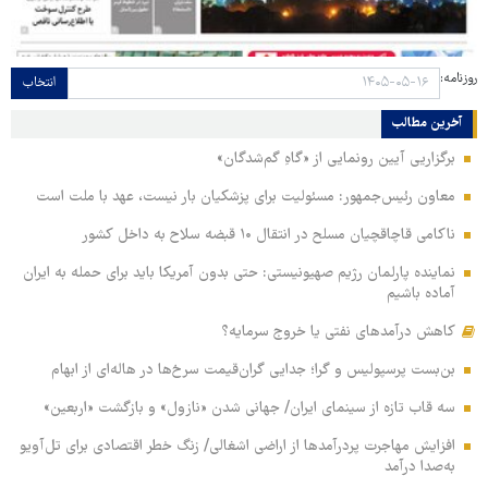
روزنامه:
انتخاب
آخرین مطالب
برگزاریی آیین رونمایی از «گاهِ گم‌شدگان»
معاون رئیس‌جمهور: مسئولیت برای پزشکیان بار نیست، عهد با ملت است
ناکامی قاچاقچیان مسلح در انتقال ۱۰ قبضه سلاح به داخل کشور
نماینده پارلمان رژیم صهیونیستی: حتی بدون آمریکا باید برای حمله به ایران
آماده باشیم
کاهش درآمدهای نفتی یا خروج سرمایه؟
بن‌بست پرسپولیس و گرا؛ جدایی گران‌قیمت سرخ‌ها در هاله‌ای از ابهام
سه قاب تازه از سینمای ایران/ جهانی شدن «نازول» و بازگشت «اربعین»
افزایش مهاجرت پردرآمدها از اراضی اشغالی/ زنگ خطر اقتصادی برای تل‌آویو
به‌صدا درآمد