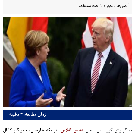
آلمان‌ها دلخور و ناراحت شده‌اند.
زمان مطالعه: ۲ دقیقه
به گزارش گروه بین الملل
قدس آنلاین
، «
ویبکه هارمس» خبرنگار کانال