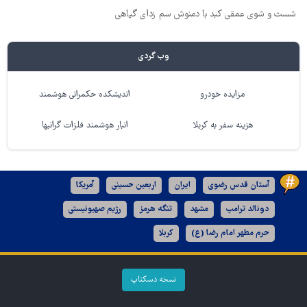
شست و شوی عمقی کبد با دمنوش سم زدای گیاهی
وب گردی
مزایده خودرو
اندیشکده حکمرانی هوشمند
هزینه سفر به کربلا
انبار هوشمند فلزات گرانبها
آستان قدس رضوی
ایران
اربعین حسینی
آمریکا
دونالد ترامپ
مشهد
تنگه هرمز
رژیم صهیونیستی
حرم مطهر امام رضا (ع)
کربلا
نسخه دسکتاپ