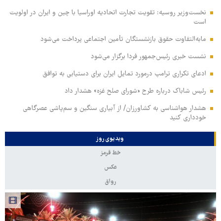
نخست‌وزیر روسیه:‌ تقویت تجارت اتحادیه اوراسیا با چین و ایران در اولویت
است
مابه‌التفاوت حقوق بازنشستگان تأمین اجتماعی پرداخت می‌شود
نشست خبری رئیس‌جمهور فردا برگزار می‌شود
ادعای تکراری ترامپ درمورد تمایل ایران برای دستیابی به توافق
رئیس شاباک درباره طرح «شورای صلح غزه» هشدار داد
هشدار هواشناسی به کشاورزان/ از آبیاری سنگین و سم‌پاشی عصرگاهی
خودداری کنید
ویدیوی روز
خط قرمز
عکس
رواق