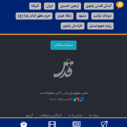
آستان قدس رضوی
اربعین حسینی
ایران
آمریکا
دونالد ترامپ
مشهد
تنگه هرمز
حرم مطهر امام رضا (ع)
رژیم صهیونیستی
خراسان رضوی
نسخه دسکتاپ
تمامی حقوق برای
قدس آنلاین
محفوظ است.
طراحی و تولید: نستوه
درباره ما
تماس با ما
بازرگانی و تبلیغات
آرشیو