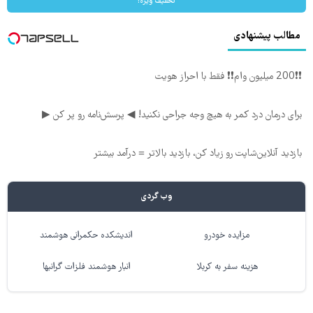
تخفیف ویژه!
مطالب پیشنهادی
❗❗200 میلیون وام❗❗ فقط با احراز هویت
برای درمان درد کمر به هیچ وجه جراحی نکنید! ◀ پرسش‌نامه رو پر کن ▶
بازدید آنلاین‌شاپت رو زیاد کن، بازدید بالاتر = درآمد بیشتر
وب گردی
مزایده خودرو
اندیشکده حکمرانی هوشمند
هزینه سفر به کربلا
انبار هوشمند فلزات گرانبها