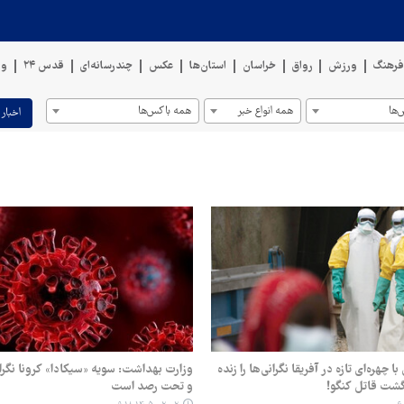
رهنگ
ورزش
رواق
خراسان
استان‌ها
عکس
چندرسانه‌ای
قدس ۲۴
وی
ها
همه انواع خبر
همه باکس‌ها
اخبار 
چهره‌ای تازه در آفریقا نگرانی‌ها را زنده
وزارت بهداشت: سویه «سیکادا» کرونا نگرا
گشت قاتل کنگو!
و تحت رصد است