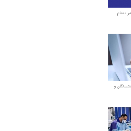
هبر معظم
زنشستگان و