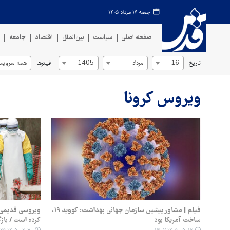
جمعه ۱۶ مرداد ۱۴۰۵
صفحه اصلی
سیاست
بین‌الملل
اقتصاد
جامعه
ف
تاریخ
فیلترها
16
مرداد
1405
همه سرویس‌
ویروس کرونا
فیلم | مشاور پیشین سازمان جهانی بهداشت: کووید ۱۹،
ویروسی قدیمی با 
ساخت آمریکا بود
کرده است / باز