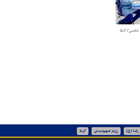
نفسی/ ابتلا
 رضا (ع)
رژیم صهیونیستی
کربلا