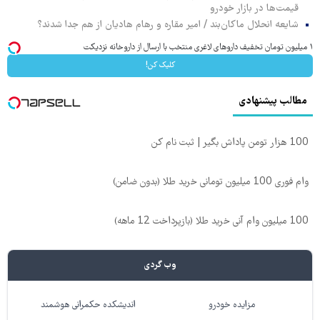
قیمت‌ها در بازار خودرو
شایعه انحلال ماکان‌بند / امیر مقاره و رهام هادیان از هم جدا شدند؟
۱ میلیون تومان تخفیف داروهای لاغری منتخب با ارسال از داروخانه نزدیکت
کلیک کن!
مطالب پیشنهادی
100 هزار تومن پاداش بگیر | ثبت نام کن
وام فوری 100 میلیون تومانی خرید طلا (بدون ضامن)
100 میلیون وام آنی خرید طلا (بازپرداخت 12 ماهه)
وب گردی
مزایده خودرو
اندیشکده حکمرانی هوشمند