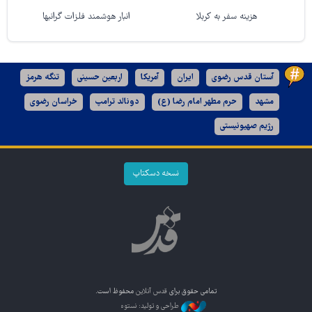
هزینه سفر به کربلا
انبار هوشمند فلزات گرانبها
آستان قدس رضوی
ایران
آمریکا
اربعین حسینی
تنگه هرمز
مشهد
حرم مطهر امام رضا (ع)
دونالد ترامپ
خراسان رضوی
رژیم صهیونیستی
نسخه دسکتاپ
تمامی حقوق برای
قدس آنلاین
محفوظ است.
طراحی و تولید: نستوه