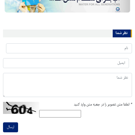
نظر شما
*
لطفا متن تصویر را در جعبه متن وارد کنید
ارسال