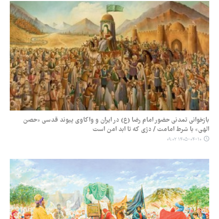
بازخوانی تمدنی حضور امام رضا (ع) در ایران و واکاوی پیوند قدسی «حصن
الهی» با شرط امامت / دژی که تا ابد امن است
۱۴۰۵-۰۴-۱۰ ۰۹:۰۲