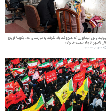
روایت بانوی نیشابوری که هیچ‌وقت یاد نگرفته به نیازمندی «نه» بگوید/ از پنج
نان تافتون تا پناه شصت خانواده
۱۴۰۵-۰۵-۰۱ ۰۶:۰۲