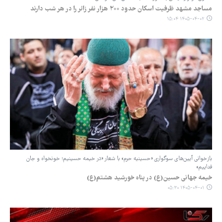
مساجد مشهد ظرفیت اسکان حدود ۲۰۰ هزار نفر زائر را در هر شب دارند
۱۴۰۵-۰۴-۰۲ ۱۵:۰۴
بازخوانی آیین‌های سوگواری «حسینیه حرم» با شعار «در خیمه حسینیم؛ خونخواه و جان
فداییم»
‏خیمه جهانی حسین(ع) در پناه خورشید هشتم(ع)
۱۴۰۵-۰۴-۰۱ ۰۵:۳۰