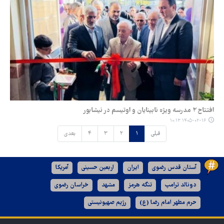
افتتاح ۲ مدرسه ویژه نابینایان و اوتیسم در نیشابور
۱۴۰۵-۰۲-۱۶ ۱۰:۱۳
قبلی
۱
۲
۳
۴
بعدی
آستان قدس رضوی
ایران
اربعین حسینی
آمریکا
دونالد ترامپ
تنگه هرمز
مشهد
خراسان رضوی
حرم مطهر امام رضا (ع)
رژیم صهیونیستی