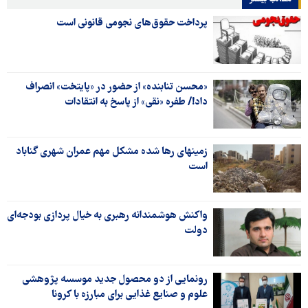
پرداخت حقوق‌های نجومی قانونی است
«محسن تنابنده» از حضور در «پایتخت» انصراف
داد!/ طفره «نقی» از پاسخ به انتقادات
زمینهای رها شده مشکل مهم عمران شهری گناباد
است
واکنش هوشمندانه رهبری به خیال پردازی بودجه‌ای
دولت
رونمایی از دو محصول جدید موسسه پژوهشی
علوم و صنایع غذایی برای مبارزه با کرونا