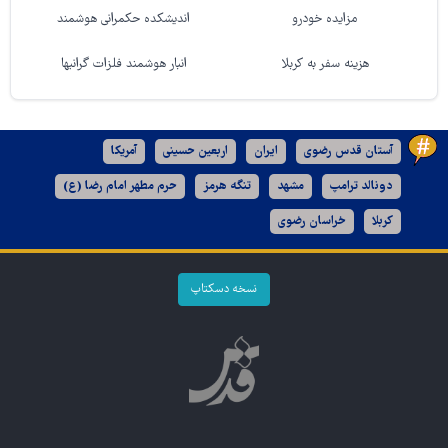
مزایده خودرو
اندیشکده حکمرانی هوشمند
هزینه سفر به کربلا
انبار هوشمند فلزات گرانبها
آستان قدس رضوی
ایران
اربعین حسینی
آمریکا
دونالد ترامپ
مشهد
تنگه هرمز
حرم مطهر امام رضا (ع)
کربلا
خراسان رضوی
نسخه دسکتاپ