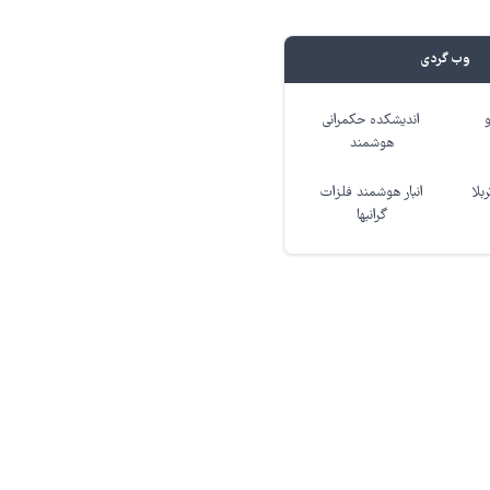
وب گردی
اندیشکده حکمرانی
هوشمند
بلا
انبار هوشمند فلزات
گرانبها