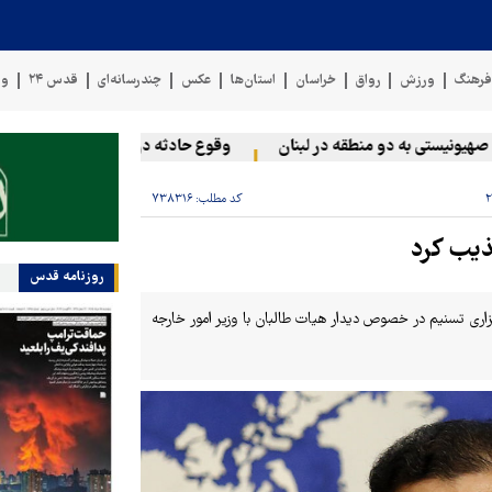
رهنگ
ورزش
رواق
خراسان
استان‌ها
عکس
چندرسانه‌ای
قدس ۲۴
وی
نیستی به دو منطقه در لبنان
وقوع حادثه دریایی در سواحل عمان
کد مطلب:
۷۳۸۳۱۶
ذیب کرد
روزنامه قدس
ری تسنیم در خصوص دیدار هیات طالبان با وزیر امور خارجه