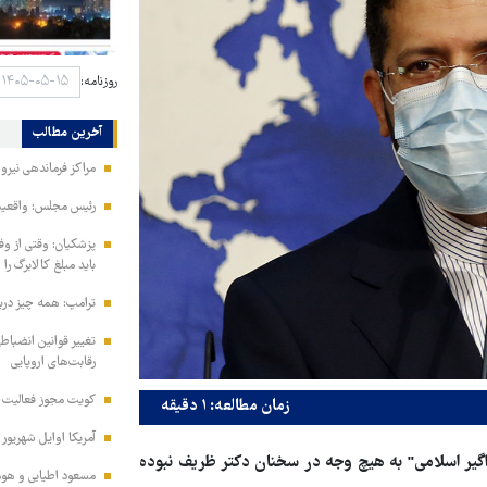
روزنامه:
آخرین مطالب
مراکز فرماندهی نیر
رئیس مجلس: واقعیت‌ه
پزشکیان: وقتی از و
باید مبلغ کالابرگ را
ترامپ: همه چیز دربا
تغییر قوانین انضباط
رقابت‌های اروپایی
کویت مجوز فعالیت مد
زمان مطالعه: ۱ دقیقه
آمریکا اوایل شهریور
یر اسلامی" به هیچ وجه در سخنان دکتر ظریف نبوده
مسعود اطیابی و هومن