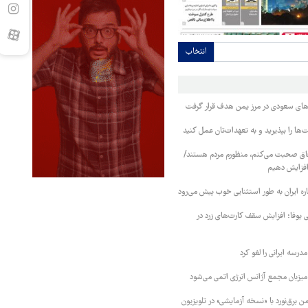
انتخاب
وهای سعودی در مرز یمن هدف قرار گرفت
ا را بپذیرید و به تعهدات‌تان عمل کنید
فاق صحبت می‌کنم، منظورم مردم هستند/
 افزایش دهیم
ره ایران به طور استثنایی خوب پیش می‌رود
ی یوفا؛ افزایش سقف کارت‌های زرد در
رسه ایرانی را لغو کرد
 میزبان مجمع آژانس انرژی اتمی می‌شود
 برق‌نورد با «نسخه آزمایشی» در تلویزیون