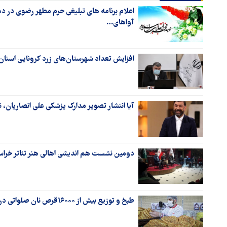
اعلام برنامه های تبلیغی حرم مطهر رضوی در دهه 
آواهای…
افزایش تعداد شهرستان‌های زرد کرونایی استا
آیا انتشار تصویر مدارک پزشکی علی انصاریان،
دومین نشست هم اندیشی اهالی هنر تئاتر خراسا
طبخ و توزیع بیش از ۱۶۰۰۰قرص نان صلواتی در مناطق حاشیه شهر