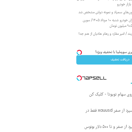
ازار خودرو
زمون‌های سمپاد و نمونه دولتی مشخص شد
قیمت محصولات ایران خودرو شنبه ۱۰ مرداد ۱۴۰۵/ سورن
ند / امیر مقاره و رهام هادیان از هم جدا
ری سورملینا با تخفیف ویژه!
دریافت تخفیف
روی سهام تویوتا - کلیک کن
۵۰۰ دلار بونوس و اسپرد از صفر xauusd فقط در
 و تا ۵۰۰ دلار بونوس