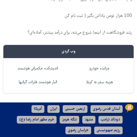
100 هزار تومن پاداش بگیر | ثبت نام کن
رشد فروشگاهت از اینجا شروع می‌شه، برای درآمد بیشتر، آماده‌ای؟
وب گردی
مزایده خودرو
اندیشکده حکمرانی هوشمند
هزینه سفر به کربلا
انبار هوشمند فلزات گرانبها
آستان قدس رضوی
اربعین حسینی
ایران
آمریکا
دونالد ترامپ
مشهد
تنگه هرمز
حرم مطهر امام رضا (ع)
رژیم صهیونیستی
خراسان رضوی