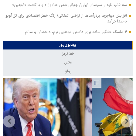
سه قاب تازه از سینمای ایران/ جهانی شدن «نازول» و بازگشت «اربعین»
افزایش مهاجرت پردرآمدها از اراضی اشغالی/ زنگ خطر اقتصادی برای تل‌آویو
به‌صدا درآمد
۴ ماسک خانگی ساده برای داشتن موهایی نرم، درخشان و سالم
ویدیوی روز
خط قرمز
عکس
رواق