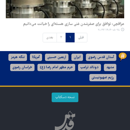
عراقچی: توافق برای صفرشدن غنی سازی هسته‌ای را خیانت می‌دانیم
۱۴۰۴-۰۸-۲۸ ۲۰:۳۷
قبلی
۱
۲
بعدی
آستان قدس رضوی
ایران
اربعین حسینی
آمریکا
تنگه هرمز
مشهد
دونالد ترامپ
حرم مطهر امام رضا (ع)
خراسان رضوی
رژیم صهیونیستی
نسخه دسکتاپ