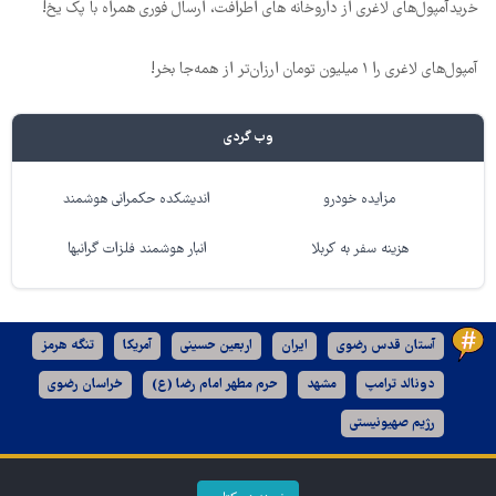
خریدآمپول‌های لاغری از داروخانه های اطرافت، ارسال فوری همراه با پک یخ!
آمپول‌های لاغری را ۱ میلیون تومان ارزان‌تر از همه‌جا بخر!
وب گردی
مزایده خودرو
اندیشکده حکمرانی هوشمند
هزینه سفر به کربلا
انبار هوشمند فلزات گرانبها
آستان قدس رضوی
ایران
اربعین حسینی
آمریکا
تنگه هرمز
دونالد ترامپ
مشهد
حرم مطهر امام رضا (ع)
خراسان رضوی
رژیم صهیونیستی