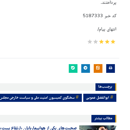
پرداختند.
کد خبر 5187333
انتهای پیام/
برچسب‌ها
ابوالفضل عمویی
سخنگوی کمیسیون امنیت ملی و سیاست خارجی مجلس
مطالب بیشتر
صحبت‌های یکی از هواپیماربایان «ارتفاع پست