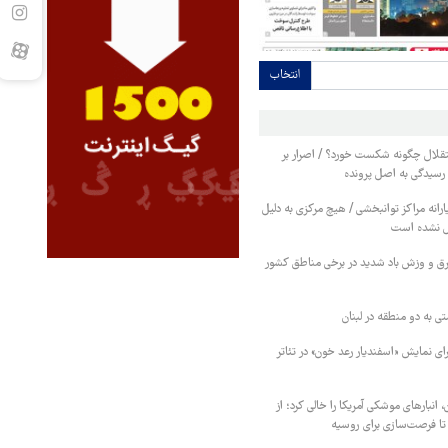
انتخاب
قلال چگونه شکست خورد؟ / اصرار بر
رسیدگی به اصل پرونده
رصدی یارانه مراکز توانبخشی / هیچ مرکزی به دلیل
ل نشده است
برق و وزش باد شدید در برخی مناطق کشور
 به دو منطقه در لبنان
ی نمایش «اسفندیار رعد خون» در تئاتر
، انبارهای موشکی آمریکا را خالی کرد؛ از
ا فرصت‌سازی برای روسیه