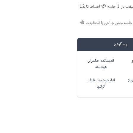
اندولیفت صورت و غبغب در 1 جلسه 💳 اقساط تا 12
لسه بدون جراحی با اندولیفت 🟢
وب گردی
اندیشکده حکمرانی
هوشمند
بلا
انبار هوشمند فلزات
گرانبها