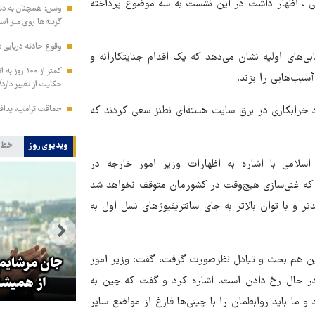
 ، اظهار داشت در این نشست به سه موضوع پرداخته
ونس: همچنان به دنبا
گزینه‌ها روی میز ا
وقوع حادثه دریایی 
ی‌های اولیه نشان می‌دهد که یک اقدام جنایتکارانه و
کمتر از ۱۰۰
سیب‌هایی را بزند.
حکایت از تغییر دارد/
جاد خرابکاری در برق سایت هسته‌ای نطنز سعی کردند که
حماقت ترامپ، پدافند
ویدیوی روز
خط 
امی با اشاره به اظهارات وزیر امور خارجه در
 که غنی‌سازی هیچ‌وقت در کشورمان متوقف نخواهد شد
تر و با توان بالاتر به جای سانتریفیوژهای نسل اول به
تولیت آستان قدس رضوی: افتخار
 چین هم بحث و تبادل نظرصورت گرفت، گفت: وزیر امور
ای
ما به نوکری و خضوع هرچه بیشتر
جان مرشایمر
در حال رخ دادن است، اشاره کرد و گفت که چین به
در برابر زائران است
از همیشه
 ما باید روابطمان را با چینی‌ها فارغ از مواضع سایر