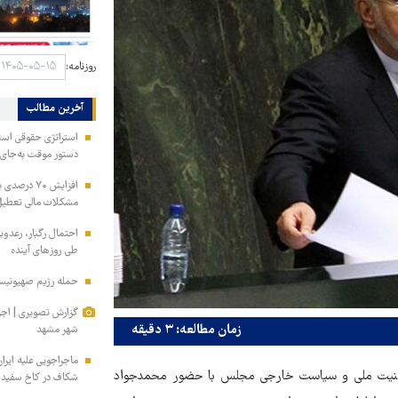
روزنامه:
آخرین مطالب
استراتژی حقوقی است
دستور موقت به‌جای 
افزایش ۷۰ د
مشکلات مالی تعطی
احتمال رگبار، رعدو
طی روزهای آینده
حمله رژیم صهیونیستی
گزارش تصویری | اجرا
زمان مطالعه: ۳ دقیقه
شهر مشهد
ماجراجویی علیه ایران
 امنیت ملی و سیاست خارجی مجلس با حضور محمدجواد
شکاف در کاخ سفید ت