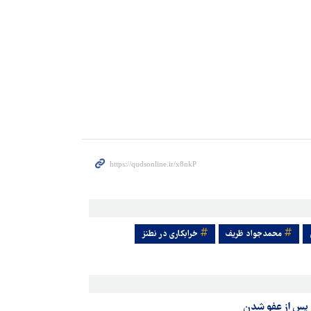
محمدجواد ظریف
خرابکاری در نطنز
» پس از عفو شدن