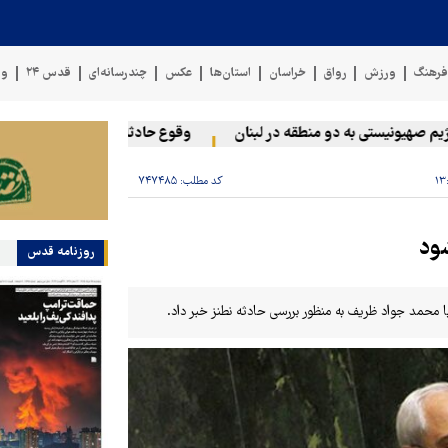
رهنگ
ورزش
رواق
خراسان
استان‌ها
عکس
چندرسانه‌ای
قدس ۲۴
وی
یونیستی به دو منطقه در لبنان
وقوع حادثه دریایی در سواحل عمان
کد مطلب:
۷۴۷۴۸۵
شود
روزنامه قدس
مد جواد ظریف به منظور بررسی حادثه نطنز خبر داد.