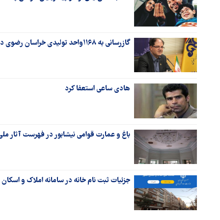
گازرسانی به ۱۱۶۸واحد تولیدی خراسان رضوی در راستای قانون رفع موانع تولید
هادی ساعی استعفا کرد
باغ و عمارت قوامی نیشابور در فهرست آثار مل
جزئیات ثبت نام خانه در سامانه املاک و اسکان