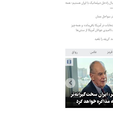
ل راه‌حل دیپلماتیک با ایران هستیم؛ همه
ست
در سواحل عمان
 روز به انتخابات در آمریکا باقی‌مانده و همه‌چیز
 ناامیدی جوانان آمریکا از سنتی‌ها
 کی‌یف را بلعید
قرمز
عکس
رواق
: ایران سخت‌گیرانه‌تر
روایت خبرنگار روس از حال و هو
 مذاکره خواهد کرد
اربعین امسال