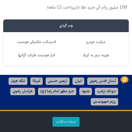
100 میلیون وام آنی خرید طلا (بازپرداخت 12 ماهه)
وب گردی
مزایده خودرو
اندیشکده حکمرانی هوشمند
هزینه سفر به کربلا
انبار هوشمند فلزات گرانبها
آستان قدس رضوی
ایران
اربعین حسینی
آمریکا
تنگه هرمز
دونالد ترامپ
مشهد
حرم مطهر امام رضا (ع)
خراسان رضوی
رژیم صهیونیستی
نسخه دسکتاپ