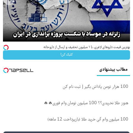
زلزله در موساد با شکست پروژه براندازی در ایران
بهترین قیمت داروهای لاغری، با ۱ میلیون تخفیف و ارسال از داروخانه‌
کلیک کن!
مطالب پیشنهادی
100 هزار تومن پاداش بگیر | ثبت نام کن
هنوز طلا نخریدی؟؟ 100 میلیون تومان وام فوری🔥🔥
100 میلیون وام آنی خرید طلا (بازپرداخت 12 ماهه)