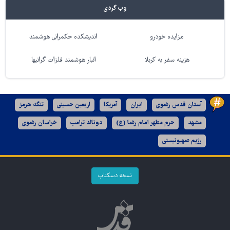
وب گردی
مزایده خودرو
اندیشکده حکمرانی هوشمند
هزینه سفر به کربلا
انبار هوشمند فلزات گرانبها
آستان قدس رضوی
ایران
آمریکا
اربعین حسینی
تنگه هرمز
مشهد
حرم مطهر امام رضا (ع)
دونالد ترامپ
خراسان رضوی
رژیم صهیونیستی
نسخه دسکتاپ