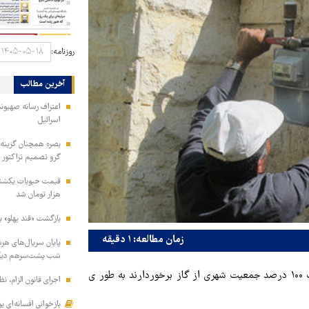
روزنامه:
آخرین مطالب
اعتراف رسانه صهیون
اسرائیل
بصره همچنان گزینه ا
گرو تصمیم تراکتور
هزار تومان شد
بازگشت «قند پهلو» ب
زمان مطالعه: ۱ دقیقه
شب پشت‌سرهم دیگ
، اظهار داشت: هم اینک ۱۰۰ درصد جمعیت شهری از گاز برخوردارند به طور ی
اجرای قانون الزام، ن
بازخوانی افسانه‌ای ی