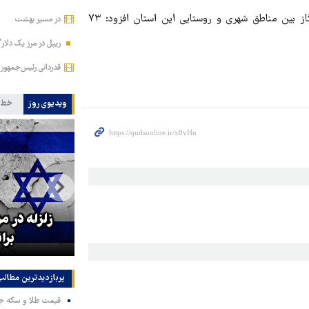
وی در ادامه با اشاره به رتبه دوم خراسان شمالی در ضریب نفوذ گاز بین مناطق شهری و روستایی این استان افزود: ۷۳
در مسیر بهشت
ریپل در مرز یک دلار
قدردانی رئیس‌جمهور 
ویدیوی روز
خط 
رئیس فدراس
زلزله در موساد با شکست پروژه
بخش‌ها ب
براندازی در ایران
اس
پربازدیدترین‌ مطالب