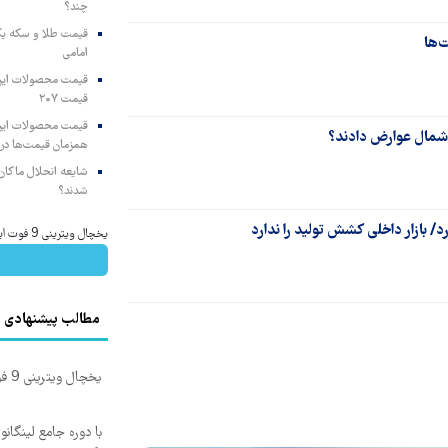
چند؟
‌ها
امامی
قیمت ۲۰۷
 شمال عوارض دادند؟
همزمان قیمت‌ها در ب
شایعه انحلال ماکان‌ب
شدند؟
یخچال ویترینی 9 فوت ایستکول (جدید)
مطالب پیشنهادی
یخچال ویترینی 9 فوت ایستکول (جدید)
با دوره جامع لینگانو