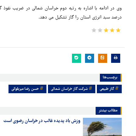
درصد سبد انرژی استان را گاز تشکیل می دهد.
برچسب‌ها
یون فوتبال: در همه
گاز طبیعی
شرکت گاز خراسان شمالی
حسن رضا میربلوکی
اید از هوش مصنوعی
قدردانی رئیس‌جمهور از
ستفاده کنیم
جانفشانی‌های نیروهای مسلح
مطالب بیشتر
وزش باد پدیده غالب در خراسان رضوی است