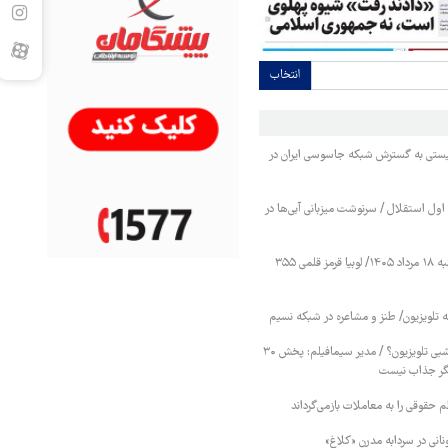
انتخاب
یستی به گسترش شبکه جاسوسی ایران در
ول استقلال / سرنوشت میزبانی آبی‌ها در
قیمت حبوبات یکشنبه ۱۸ مرداد ۱۴۰۵/ لوبیا قرمز قلمی ۳۵۵
ه تلویزیون/ طنز و مشاعره در شبکه نسیم
پایان سریال‌های هرشبی تلویزیون؟ / مدیر سیمافیلم: پخش ۳۰
ر جذاب نیست
ظم حقوقی را به معاملات بازمی‌گرداند
ونانی در سردابه مدرن «کلاغ»