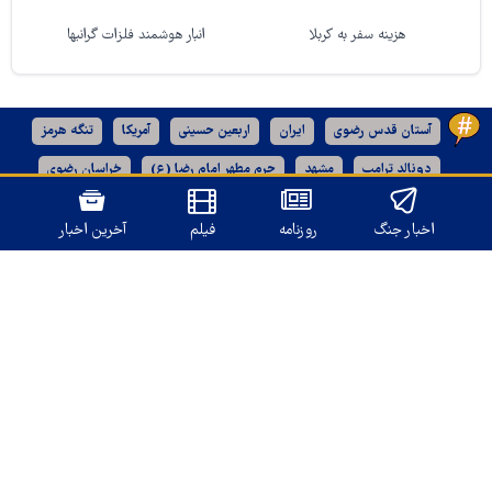
هزینه سفر به کربلا
انبار هوشمند فلزات گرانبها
آستان قدس رضوی
ایران
اربعین حسینی
آمریکا
تنگه هرمز
دونالد ترامپ
مشهد
حرم مطهر امام رضا (ع)
خراسان رضوی
رژیم صهیونیستی
اخبار جنگ
روزنامه
فیلم
آخرین اخبار
نسخه دسکتاپ
تمامی حقوق برای
قدس آنلاین
محفوظ است.