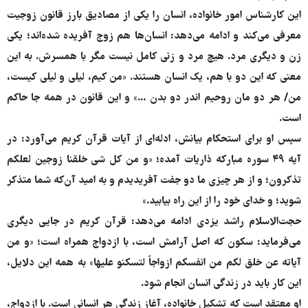
این کارشناس امور خانواده، انسان را یکی از مصادیق بارز قانون زوجیت
معرفی می‌کند و ادامه می‌دهد: انسان‌ها هم زوج آفریده شده‌اند؛ یکی
زن و دیگری مرد. هیچ مرد و زنی کامل نیست مگر با همسرش. به این
معنی که این دو با هم، یک انسان هستند. «من کیم، لیلی و لیلی کیست،
من/ هر دو مان روحیم اندر دو بدن ...» و این قانون در همه جا حاکم
است.
سپس او برای استحکام بیانش، ادله‌ای از آیات قرآن کریم می‌آورد: در
آیه ۴۹ سوره مبارکه ذاریات آمده؛ «و من کل شی خلقنا زوجین لعلکم
تذکرون؛ و از هر چیزی ما دو جفت آفریدیدم و به امید آن‌که شما متذکر
شوید؛ و خدای خود را از این راه بیابید.»
حجت‌الاسلام راشد یزدی ادامه می‌دهد: قرآن کریم در جایی دیگری
می‌فرماید: سکون که اصل آرامش است، با ازدواج همراه است؛ «و من
آیاته عن خلق لکم من انفسکم ازواجاً لتسکنو علیها» به همه این دلایل،
این کار باید در زندگی انسان انجام شود.
او معتقد است که تشکیل خانواده، آغاز زندگی هر انسانی است. با ازدواج،