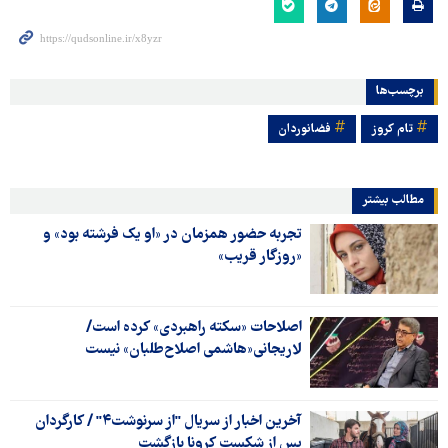
برچسب‌ها
تام کروز
فضانوردان
مطالب بیشتر
تجربه حضور همزمان در «او یک فرشته بود» و
«روزگار قریب»
اصلاحات «سکته راهبردی» کرده است/
لاریجانی«هاشمی اصلاح‌طلبان» نیست
آخرین اخبار از سریال "از سرنوشت۴" / کارگردان
پس از شکست کرونا بازگشت