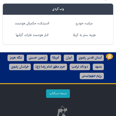
وب گردی
مزایده خودرو
اندیشکده حکمرانی هوشمند
هزینه سفر به کربلا
انبار هوشمند فلزات گرانبها
آستان قدس رضوی
ایران
آمریکا
اربعین حسینی
تنگه هرمز
مشهد
دونالد ترامپ
حرم مطهر امام رضا (ع)
خراسان رضوی
رژیم صهیونیستی
نسخه دسکتاپ