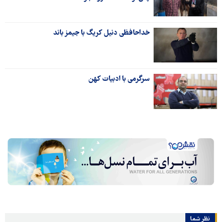
خداحافظی دنیل کریگ با جیمز باند
سرگرمی با ادبیات کهن
نظر شما