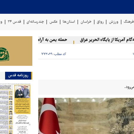
رهنگ
ورزش
رواق
خراسان
استان‌ها
عکس
چندرسانه‌ای
قدس ۲۴
وی
مریکا از پایگاه الحریر عراق
حمله یمن به آرامکو
۲۰ فلسطینی در حملات صهیونیست‌ها و شهرک‌نشینان در کرانه باختری زخمی شدند
کد مطلب:
۷۷۳۰۲۹
روزنامه قدس
‌رود.