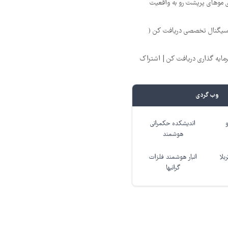
ی موهای پرپشت رو به واقعیت
 سیگنال تخصصی دریافت کن (
یه گذاری دریافت کن | اشتراک
وب گردی
اندیشکده حکمرانی
هوشمند
بلا
انبار هوشمند فلزات
گرانبها