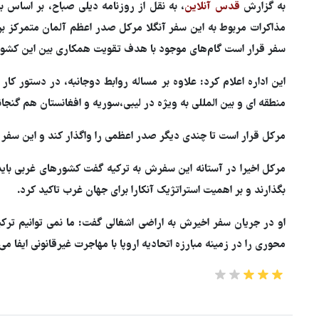
به گزارش
قدس آنلاین
، به نقل از روزنامه دیلی صباح، بر اساس ب
مذاکرات مربوط به این سفر آنگلا مرکل صدر اعظم آلمان متمرکز بر
سفر قرار است گام‌های موجود با هدف تقویت همکاری بین این کشور م
این اداره اعلام کرد: علاوه بر مساله روابط دوجانبه، در دستور کار 
منطقه ای و بین المللی به ویژه در لیبی،‌سوریه و افغانستان هم گنج
مرکل قرار است تا چندی دیگر صدر اعظمی را واگذار کند و این سفر 
مرکل اخیرا در آستانه این سفرش به ترکیه گفت کشورهای غربی باید م
بگذارند و بر اهمیت استراتژیک آنکارا برای جهان غرب تاکید کرد.
او در جریان سفر اخیرش به اراضی اشغالی گفت: ما نمی توانیم ترکیه
محوری را در زمینه مبارزه اتحادیه اروپا با مهاجرت غیرقانونی ایفا می
فرمانده نیروی زمینی ارتش: پای
نظامی آمریکایی به ایران باز شو
آن را قطع می‌کنیم