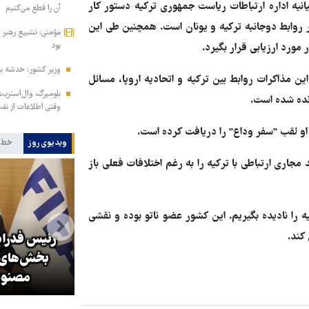
یانیه اداره ارتباطات ریاست جمهوری ترکیه دستور کار
آن را قطع می‌کنیم
 روابط دوجانبه ترکیه و یونان است. همچنین طی این
مؤمنی: تشییع رهبر ش
بود
ورد ارزیابی قرار بگیرد.
وزیر کشور: خدشه به
این مذاکرات روابط بین ترکیه و اتحادیه اروپا، مسائل
بلومبرگ، وال‌استریت ژ
انده شده است.
وقتی اطلاعات از نفت
او لقب "سفر وداع" را دریافت کرده است.
ویدیوی روز
خط 
جاری ارتباطی با ترکیه را به رغم اختلافات فعلی باز
 را نادیده بگیریم. این کشور عضو ناتو بوده و نقشی
 کند.
رئیس فدراس
د
زلزله در موساد با شکست پروژه
بخش‌های ف
براندازی در ایران
مصنوع