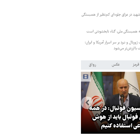
هید در عراق جلوه‌ای کم‌نظیر از همبستگی
 همبستگی ملی، گناه نابخشودنی است
ورنال و نبرد بر سر اسرار آمریکا و ایران؛
 باارزش‌تر می‌شود
قرمز
عکس
رواق
یون فوتبال: در همه
فرمانده نیروی زمینی ارتش: پای
وتبال باید از هوش
نظامی آمریکایی به ایران باز شو
ی استفاده کنیم
آن را قطع می‌کنیم