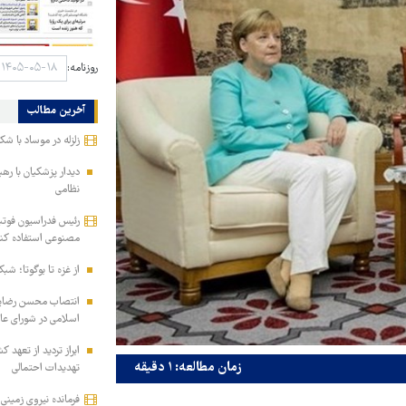
روزنامه:
آخرین مطالب
زلزله در موساد با شک
دیدار پزشکیان با ره
نظامی
رئیس فدراسیون فوتب
مصنوعی استفاده کن
از غزه تا بوگوتا؛ شبک
انتصاب محسن رضایی 
اسلامی در شورای عا
ابراز تردید از تعهد 
زمان مطالعه: ۱ دقیقه
تهدیدات احتمالی
فرمانده نیروی زمینی 