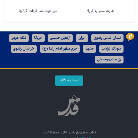
هزینه سفر به کربلا
انبار هوشمند فلزات گرانبها
آستان قدس رضوی
ایران
اربعین حسینی
آمریکا
تنگه هرمز
دونالد ترامپ
مشهد
حرم مطهر امام رضا (ع)
خراسان رضوی
رژیم صهیونیستی
نسخه دسکتاپ
تمامی حقوق برای
قدس آنلاین
محفوظ است.