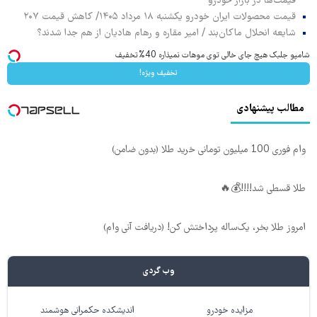
قیمت‌ها در بازار خودرو
قیمت محصولات ایران خودرو یکشنبه ۱۸ مرداد ۱۴۰۵/ کاهش قیمت ۲۰۷
شایعه انحلال ماکان‌بند / امیر مقاره و رهام هادیان از هم جدا شدند؟
شامپو جلبک هیچ جای خالی توی موهات نمیذاره 40%تخفیف
تخفیف ویژه!
مطالب پیشنهادی
وام فوری 100 میلیون تومانی خرید طلا (بدون ضامن)
طلا قسطی شد!!!!💰🔥
امروز طلا بخر، یک‌ساله پرداختش کن! (دریافت آنی وام)
وب گردی
مزایده خودرو
اندیشکده حکمرانی هوشمند