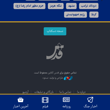
دونالد ترامپ
مشهد
تنگه هرمز
حرم مطهر امام رضا (ع)
کربلا
رژیم صهیونیستی
نسخه دسکتاپ
تمامی حقوق برای
قدس آنلاین
محفوظ است.
طراحی و تولید: نستوه
درباره ما
تماس با ما
بازرگانی و تبلیغات
آرشیو
اخبار جنگ
روزنامه
فیلم
آخرین اخبار