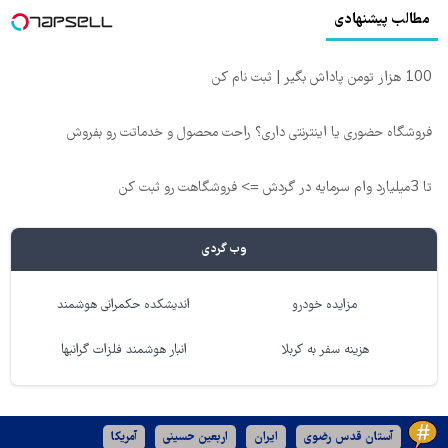
مطالب پیشنهادی
100 هزار تومن پاداش بگیر | ثبت نام کن
فروشگاه حضوری یا اینترنتی داری؟ راحت محصول و خدماتت رو بفروش
تا 3میلیارد وام سرمایه در گردش => فروشگاهت رو ثبت کن
وب گردی
مزایده خودرو
اندیشکده حکمرانی هوشمند
هزینه سفر به کربلا
انبار هوشمند فلزات گرانبها
آستان قدس رضوی
ایران
اربعین حسینی
آمریکا