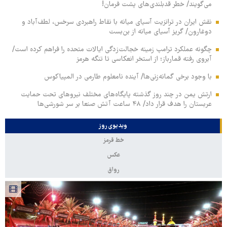
می‌گویند/ خطر قدبلندی‌های پشت فرمان!
نقش ایران در ترانزیت آسیای میانه با نقاط راهبردی سرخس، لطف‌آباد و
دوغارون/ گریز آسیای میانه از بن‌بست
چگونه عملکرد ترامپ زمینه خجالت‌زدگی ایالات متحده را فراهم کرده است/
آبروی رفته قمارباز؛ از استخر انعکاسی تا تنگه هرمز
با وجود برخی گمانه‌زنی‌ها/ آینده نامعلوم طارمی در المپیاکوس
ارتش یمن در چند روز گذشته پایگاه‌های مختلف نیروهای تحت حمایت
عربستان را هدف قرار داد/ ۴۸ ساعت آتش صنعا بر سر شورشی‌ها
ویدیوی روز
خط قرمز
عکس
رواق