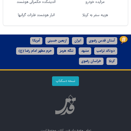
مزایده خودرو
اندیشکده حکمرانی هوشمند
هزینه سفر به کربلا
انبار هوشمند فلزات گرانبها
آستان قدس رضوی
ایران
اربعین حسینی
آمریکا
دونالد ترامپ
مشهد
تنگه هرمز
حرم مطهر امام رضا (ع)
کربلا
خراسان رضوی
نسخه دسکتاپ
تمامی حقوق برای
قدس آنلاین
محفوظ است.