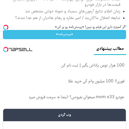
قیمت‌ها در بازار خودرو
زمان اعلام نتایج آزمون‌های سمپاد و نمونه دولتی مشخص شد
شایعه انحلال ماکان‌بند / امیر مقاره و رهام هادیان از هم جدا شدند؟
اگر کمردرد داری این فیلم رو ببین! ◗پرسش‌نامه رو پر کن◖
◂پرسش‌نامه▸
مطالب پیشنهادی
100 هزار تومن پاداش بگیر | ثبت نام کن
فوری‼️ 100 میلیون وام آنی خرید طلا
خودرو mvm x33 میخوای بفروشی؟ اینجا به سرعت فروش میره
وب گردی