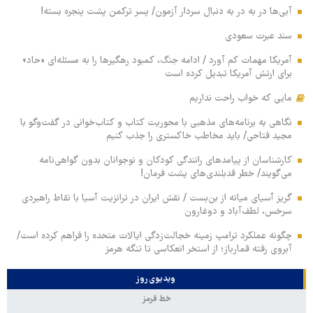
آبی‌ها در به در به دنبال سردار آزمون/ پسر ترکمن پشت پنجره بسته!
سند عبرت سعودی
آمریکا مهمات کم آورد / ادامه جنگ، کمبود رهگیرها را به مسئله‌ای «حاد»
برای ارتش آمریکا تبدیل کرده است
مایی که خواب راحت نداریم
نگاهی به برنامه‌های مذهبی با محوریت کتاب و کتاب‌خوانی در گفت‌وگو با
مجید فتاحی/ باید مخاطب خاکستری را جذب کنیم
کارشناسان از پیامدهای رانندگی کودکان و نوجوانان بدون گواهی‌نامه
می‌گویند/ خطر قدبلندی‌های پشت فرمان!
گریز آسیای میانه از بن‌بست / نقش ایران در ترانزیت آسیا با نقاط راهبردی
سرخس، لطف‌آباد و دوغارون
چگونه عملکرد ترامپ زمینه خجالت‌زدگی ایالات متحده را فراهم کرده است/
آبروی رفته قمارباز؛ از استخر انعکاسی تا تنگه هرمز
ویدیوی روز
خط قرمز