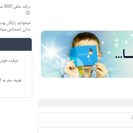
درآم
😉
میخوایم رایگان بهت 
نداری امتحانش مجان
مزایده خودرو
هزینه سفر به کر