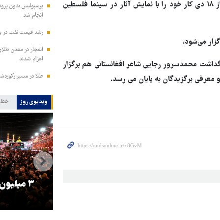
، دوازدهمین جشنواره مردمی فیلم عمار، از ۱۸ دی کار خود را با نمایش آثار در سینما فلسطین
انجام شد
رشد قیمت نفت در بازار جهانی/
انفجار در معدن طلای
اعزام شدند
رگداشت محمدسرور رجایی شاعر افغانستانی هم برگزار
طلا در مسیر رکوردشکنی/ قیمت
 معرفی برگزیدگان به پایان می رسد.
ویدیوی روز
خط 
را
ترامپ نماد فساد، اقتدارگرایی و
۳ میلیون
جنگ‌طلبی است!