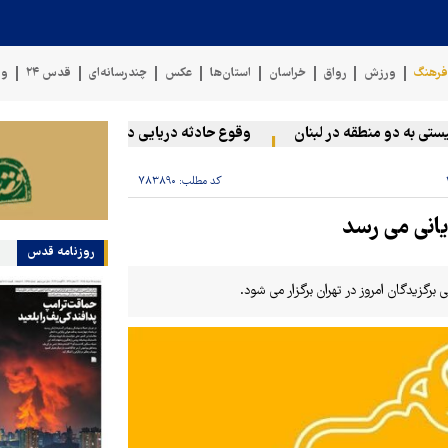
رهنگ
ورزش
رواق
خراسان
استان‌ها
عکس
چندرسانه‌ای
قدس ۲۴
وی
به دو منطقه در لبنان
وقوع حادثه دریایی در سواحل عمان
سخنگ
کد مطلب:
۷۸۳۸۹۰
یانی می رسد
روزنامه قدس
رگزیدگان امروز در تهران برگزار می شود.