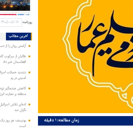
روزنامه:
آخرین مطالب
آرامش روان را از دس
طالبان از سرکوب کام
افغانستان خبر داد
تشدید حملات اسرائی
امنیتی در رم
کاهش چشمگیر تردد ن
منطقه بر تجارت انرژ
ادعای تلاش اسرائیل
نگران شد
زمان مطالعه: ۱ دقیقه
یونیسف: هر روز یک 
است