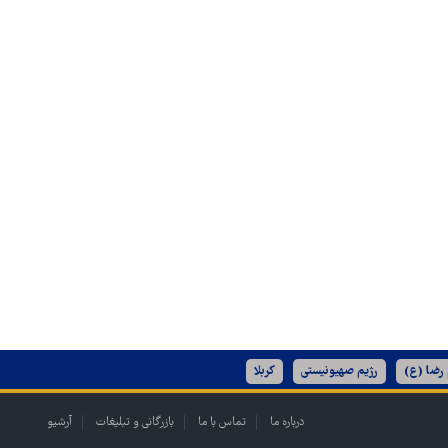
 رضا (ع)
رژیم صهیونیستی
کربلا
درباره ما
تماس با ما
بازرگانی و تبلیغات
آرشیو