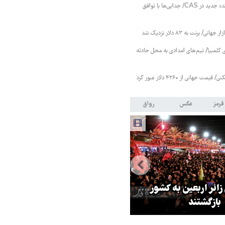
پرسپولیس بدون پرونده جدید در CAS/ جدایی‌ها با توافق
 برنت به ۸۳ دلار نزدیک شد
 کلمبیا/ تیم‌های امدادی به محل حادثه
 جهانی از ۴۲۶۰ دلار عبور کرد
قرمز
عکس
رواق
 زائر اربعین به کشور
هماهنگی محور مقاومت، آمریکا ر
بازگشتند
در منطقه درمانده کرد