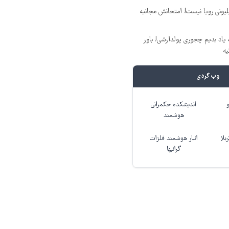
د ماهی 800 میلیونی رویا نیست! امتحانش مجانیه
یاد بدیم چجوری پولدارشی! باور
یه
وب گردی
اندیشکده حکمرانی
هوشمند
بلا
انبار هوشمند فلزات
گرانبها