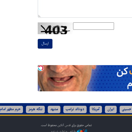
ارسال
 حسینی
ایران
آمریکا
دونالد ترامپ
مشهد
تنگه هرمز
حرم مطهر امام
تمامی حقوق برای
قدس آنلاین
محفوظ است.
طراحی و تولید: نستوه