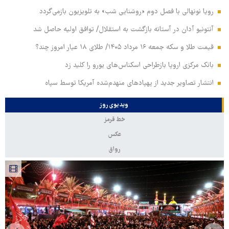
رویا نونهالی با فصل دوم «روشنایی شب» به تلویزیون بازمی‌گردد
آنتونیو آدان در آستانه بازگشت به استقلال/ توافق اولیه حاصل شد
قیمت طلا و سکه جمعه ۱۶ مرداد ۱۴۰۵/ طلای ۱۸ عیار امروز چند؟
بانک مرکزی اروپا بازطراحی اسکناس‌های یورو را کلید زد
انتشار تصاویر جدید از پهپادهای منهدم‌شده آمریکا توسط سپاه
ویدیوی روز
خط قرمز
عکس
رواق