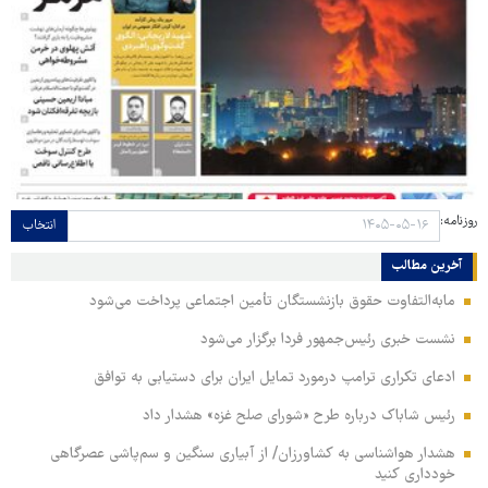
روزنامه:
انتخاب
آخرین مطالب
مابه‌التفاوت حقوق بازنشستگان تأمین اجتماعی پرداخت می‌شود
نشست خبری رئیس‌جمهور فردا برگزار می‌شود
ادعای تکراری ترامپ درمورد تمایل ایران برای دستیابی به توافق
رئیس شاباک درباره طرح «شورای صلح غزه» هشدار داد
هشدار هواشناسی به کشاورزان/ از آبیاری سنگین و سم‌پاشی عصرگاهی
خودداری کنید