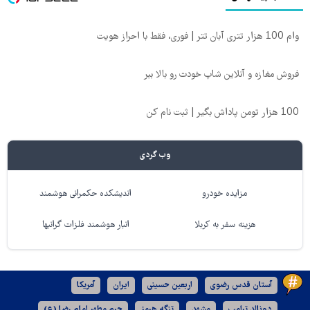
وام 100 هزار تتری آبان تتر | فوری، فقط با احراز هویت
فروش مغازه و آنلاین شاپ خودت رو بالا ببر
100 هزار تومن پاداش بگیر | ثبت نام کن
وب گردی
مزایده خودرو
اندیشکده حکمرانی هوشمند
هزینه سفر به کربلا
انبار هوشمند فلزات گرانبها
آستان قدس رضوی
اربعین حسینی
ایران
آمریکا
دونالد ترامپ
مشهد
تنگه هرمز
حرم مطهر امام رضا (ع)