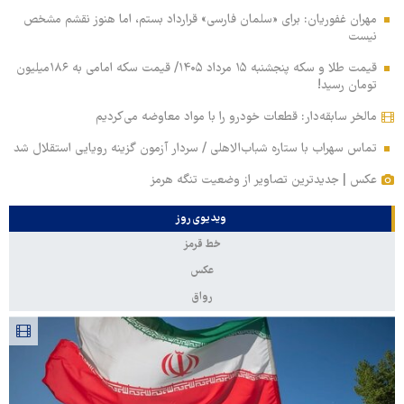
مهران غفوریان: برای «سلمان فارسی» قرارداد بستم، اما هنوز نقشم مشخص
نیست
قیمت طلا و سکه پنجشنبه ۱۵ مرداد ۱۴۰۵/ قیمت سکه امامی به ۱۸۶میلیون
تومان رسید!
مالخر سابقه‌دار: قطعات خودرو را با مواد معاوضه می‌کردیم
تماس سهراب با ستاره شباب‌الاهلی / سردار آزمون گزینه رویایی استقلال شد
عکس | جدیدترین تصاویر از وضعیت تنگه هرمز
ویدیوی روز
خط قرمز
عکس
رواق