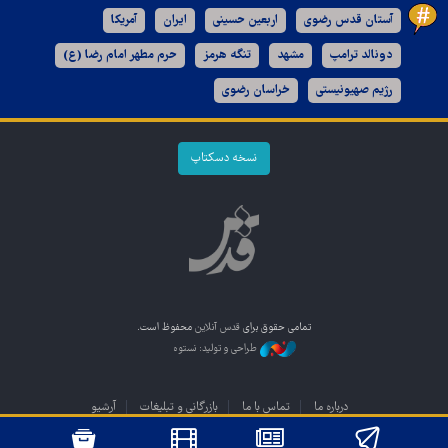
آستان قدس رضوی
اربعین حسینی
ایران
آمریکا
دونالد ترامپ
مشهد
تنگه هرمز
حرم مطهر امام رضا (ع)
رژیم صهیونیستی
خراسان رضوی
نسخه دسکتاپ
تمامی حقوق برای
قدس آنلاین
محفوظ است.
طراحی و تولید: نستوه
درباره ما
تماس با ما
بازرگانی و تبلیغات
آرشیو