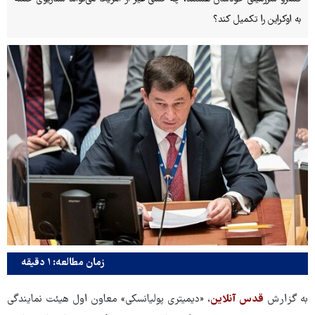
به اوکراین را تکمیل کند؟
زمان مطالعه: ۱ دقیقه
به گزارش
قدس آنلاین
، «دیمیتری پولیانسکی» معاون اول هیئت نمایندگی