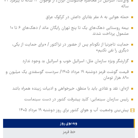
وای‌نت: اسرائیل در محاصره جاسوسان ایران/ از نوجوان ۱۳ ساله تا پیرمرد ۷۲
ساله
حمله هوایی به ۸ مقر بقایای داعش در کرکوک عراق
بیمه روستایی دهک‌های یک تا پنج تهران رایگان ماند / دهک‌های ۶ تا ۱۰
مشمول پرداخت شدند
حمایت تاجرنیا از نکونام پس از حضور در تراکتور / «برای حمایت از یکی،
دیگری را نفی نکنیم»
گزارشگر ویژه سازمان ملل: اسرائیل خوب و اسرائیل بد وجود ندارد
قیمت گوشت قرمز دوشنبه ۱۹ مرداد ۱۴۰۵/ سردست گوسفندی یک میلیون و
۸۹۰ هزار تومان
اژه‌ای: نقد و نقادی باید با منطق، خیرخواهی و ادبیات زیبنده همراه باشد
رئیس سازمان سینمایی: کلید پیشرفت کشور در دست سینماست
پیش‌بینی وضعیت آب و هوای کشور برای روز دوشنبه ۱۹ مرداد ۱۴۰۵
ویدیوی روز
خط قرمز