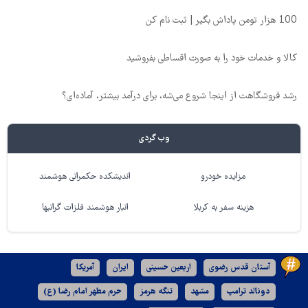
100 هزار تومن پاداش بگیر | ثبت نام کن
کالا و خدمات خود را به صورت اقساطی بفروشید
رشد فروشگاهت از اینجا شروع می‌شه، برای درآمد بیشتر، آماده‌ای؟
وب گردی
مزایده خودرو
اندیشکده حکمرانی هوشمند
هزینه سفر به کربلا
انبار هوشمند فلزات گرانبها
آستان قدس رضوی
اربعین حسینی
ایران
آمریکا
دونالد ترامپ
مشهد
تنگه هرمز
حرم مطهر امام رضا (ع)