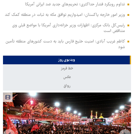
تداوم رویکرد فشار حداکثری؛ تحریم‌های جدید ضد ایرانی آمریکا
وزیر امور خارجه پاکستان: امیدواریم توافق مکه به ثبات در منطقه کمک کند
رئیس‌کل بانک مرکزی: اظهارات وزیر خزانه‌داری آمریکا با مواضع قبلی وی
متناقض است
کاظم غریب آبادی: امنیت خلیج فارس باید به دست کشورهای منطقه تأمین
شود
ویدیوی روز
خط قرمز
عکس
رواق