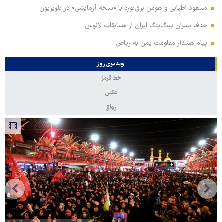
مسعود اطیابی و هومن برق‌نورد با «نسخه آزمایشی» در تلویزیون
حذف پسران پینگ‌پنگ ایران از مسابقات لائوس
پیام هشدار مقاومت یمن به ریاض
ویدیوی روز
خط قرمز
عکس
رواق