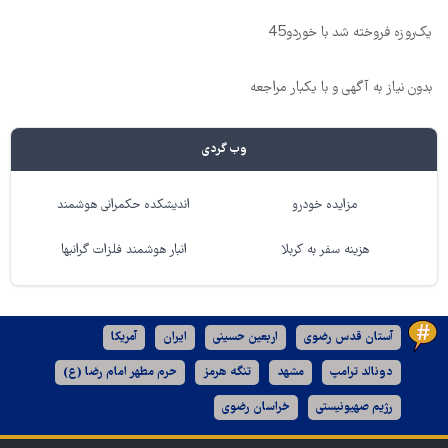
یک‌روزه فروخته شد با خوردو45
بدون نیاز به آگهی و با یکبار مراجعه
وب گردی
مزایده خودرو
اندیشکده حکمرانی هوشمند
هزینه سفر به کربلا
انبار هوشمند فلزات گرانبها
آستان قدس رضوی
اربعین حسینی
ایران
آمریکا
دونالد ترامپ
مشهد
تنگه هرمز
حرم مطهر امام رضا (ع)
رژیم صهیونیستی
خراسان رضوی