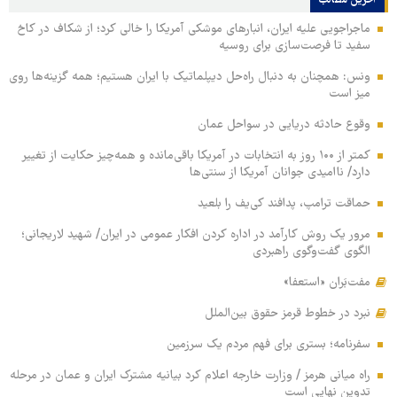
آخرین مطالب
ماجراجویی علیه ایران، انبارهای موشکی آمریکا را خالی کرد؛ از شکاف در کاخ
سفید تا فرصت‌سازی برای روسیه
ونس: همچنان به دنبال راه‌حل دیپلماتیک با ایران هستیم؛ همه گزینه‌ها روی
میز است
وقوع حادثه دریایی در سواحل عمان
کمتر از ۱۰۰ روز به انتخابات در آمریکا باقی‌مانده و همه‌چیز حکایت از تغییر
دارد/ ناامیدی جوانان آمریکا از سنتی‌ها
حماقت ترامپ، پدافند کی‌یف را بلعید
مرور یک روش کارآمد در اداره کردن افکار عمومی در ایران/ شهید لاریجانی؛
الگوی گفت‌وگوی راهبردی
مفت‌بَران «استعفا»
نبرد در خطوط قرمز حقوق بین‌الملل
سفرنامه؛ بستری برای فهم مردم یک سرزمین
راه میانی هرمز / وزارت خارجه اعلام کرد بیانیه مشترک ایران و عمان در مرحله
تدوین نهایی است