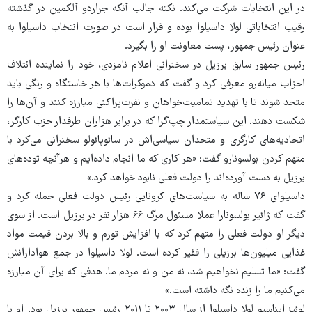
در این انتخابات شرکت می‌کند. نکته جالب آنکه جراردو آلکمین در گذشته
رقیب انتخاباتی لولا داسیلوا بوده و قرار است در صورت انتخاب داسیلوا به
عنوان رئیس جمهور، پست معاونت او را بگیرد.
رئیس جمهور سابق برزیل در سخنرانی اعلام نامزدی، خود را نماینده ائتلاف
احزاب میانه‌رو معرفی کرد و گفت که دموکرات‌ها با هر خاستگاه و رنگی باید
متحد شوند تا با تهدید تمامیت‌خواهان و نفرت‌پراکنی مبارزه کنند و آن‌ها را
شکست دهند. این سیاستمدار چپ‌گرا که در برابر هزاران طرفدار حزب کارگر،
اتحادیه‌های کارگری و متحدان سیاسی‌اش در سائوپائولو سخنرانی می‌کرد با
متهم کردن بولسونارو گفت: «هر کاری که ما انجام داده‌ایم و هرآنچه توده‌های
برزیل به دست آورده‌اند را دولت فعلی نابود خواهد کرد.»
داسیلوای ۷۶ ساله به سیاست‌های کرونایی رئیس دولت فعلی حمله کرد و
گفت که ژائیر بولسونارا عملا مسئول مرگ ۶۶ هزار نفر در برزیل است. از سوی
دیگر او دولت فعلی را متهم کرد که با افزایش تورم و بالا بردن قیمت مواد
غذایی میلیون‌ها برزیلی را فقیر کرده است. لولا داسیلوا در جمع هوادارانش
گفت:‌ «ما تسلیم نخواهیم شد، نه من و نه مردم ما. هدفی که برای آن مبارزه
می‌کنیم ما را زنده نگه داشته است.»
لوئیز ایناسیو لولا داسیلوا از سال ۲۰۰۳ تا ۲۰۱۱ رئیس جمهور برزیل بود. او با