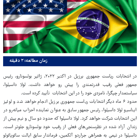
زمان مطالعه: ۲ دقیقه
در انتخابات ریاست جمهوری برزیل در اکتبر ۲۰۲۲، ژائیر بولسونارو، رئیس
جمهور فعلی رقیب قدرتمندی را پیش رو خواهد داشت. لولا داسیلوا،
سیاستمدار چپگرا، نامزدی خود را در این انتخابات تأیید کرده است.
حدود ۶ ماه دیگر انتخابات ریاست جمهوری برزیل انجام خواهد شد و لوئیز
ایناسیو لولا داسیلوا، رئیس جمهور سابق به عنوان نماینده احزاب میانه‌رو در
این انتخابات شرکت خواهد کرد. لولا داسیلوا که حدود دو سال و نیم پیش از
زندان آزاد شده در نظرسنجی‌های فعلی از رقیب خود بولسونارو جلوتر است.
داسیلوا در تیمی به همراهی جراردو آلکمین، فرماندار سابق ایالت سائوپائولو