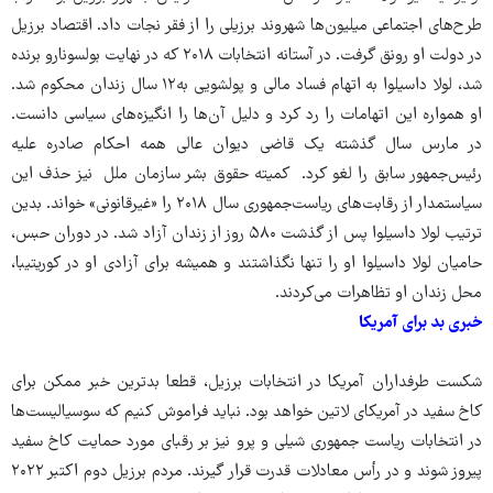
طرح‌های اجتماعی میلیون‌ها شهروند برزیلی را از فقر نجات داد. اقتصاد برزیل
در دولت او رونق گرفت. در آستانه انتخابات ۲۰۱۸ که در نهایت بولسونارو برنده
شد، لولا داسیلوا به اتهام فساد مالی و پولشویی به۱۲ سال زندان محکوم شد.
او همواره این اتهامات را رد کرد و دلیل آن‌ها را انگیزه‌های سیاسی دانست.
در مارس سال گذشته یک قاضی دیوان عالی همه احکام صادره علیه
رئیس‌جمهور سابق را لغو کرد. کمیته حقوق بشر سازمان ملل نیز حذف این
سیاستمدار از رقابت‌های ریاست‌جمهوری سال ۲۰۱۸ را «غیرقانونی» خواند. بدین
ترتیب لولا داسیلوا پس از گذشت ۵۸۰ روز از زندان آزاد شد. در دوران حبس،
حامیان لولا داسیلوا او را تنها نگذاشتند و همیشه برای آزادی او در کوریتیبا،
محل زندان او تظاهرات می‌کردند.
خبری بد برای آمریکا
شکست طرفداران آمریکا در انتخابات برزیل، قطعا بدترین خبر ممکن برای
کاخ سفید در آمریکای لاتین خواهد بود. نباید فراموش کنیم که سوسیالیست‌ها
در انتخابات ریاست جمهوری شیلی و پرو نیز بر رقبای مورد حمایت کاخ سفید
پیروز شوند و در رأس معادلات قدرت قرار گیرند. مردم برزیل دوم اکتبر ۲۰۲۲