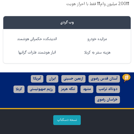
❗❗200 میلیون وام❗❗ فقط با احراز هویت
وب گردی
مزایده خودرو
اندیشکده حکمرانی هوشمند
هزینه سفر به کربلا
انبار هوشمند فلزات گرانبها
آستان قدس رضوی
اربعین حسینی
ایران
آمریکا
دونالد ترامپ
مشهد
تنگه هرمز
رژیم صهیونیستی
کربلا
خراسان رضوی
نسخه دسکتاپ