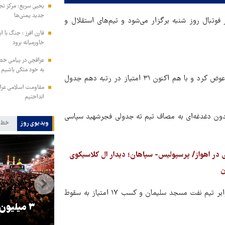
یحیی سریع: مرکز تج
جدید یمنی‌ها
وتبال روز شنبه برگزار می‌شود و تیم‌های استقلال و
فارن افرز : جنگ با ا
خاورمیانه برود
عراقچی در پیامی خط
به خود متکی باشیم و
تیم فوتبال هوادار هفته گذشته در بازی با تراکتور، برد را با شکست عوض کرد و با هم اکنون ۳۱ امتیاز در رتبه دهم جدول
مقاومت اسلامی عراق:
انداختیم
بدون دغدغه‌ای به مصاف تیم ته جدولی فجرشهید سپاسی
ویدیوی روز
خط 
در آن طرف تیم فجر شهید سپاسی هفته گذشته با تساوی بدون گل برابر تیم نفت مسجد سلیمان و کسب ۱۷ امتیاز به سقوط
را
ترامپ نماد فساد، اقتدارگرایی و
۳ میلیون
جنگ‌طلبی است!