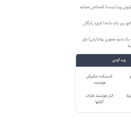
د ماهی 800 میلیونی رویا نیست! امتحانش مجانیه
‌ام‌و زیر پات باشه؟ (دوره رایگان
یاد بدیم چجوری پولدارشی! باور
یه
وب گردی
اندیشکده حکمرانی
هوشمند
بلا
انبار هوشمند فلزات
گرانبها