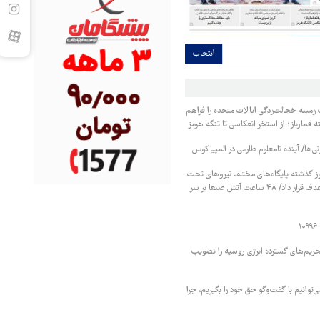
انتخاب
زمینه خجالت‌زدگی ایالات متحده را فراهم
 قمارباز؛ از استخر انعکاسی تا تنگه هرمز
نی‌ها/ آینده نامعلوم طارمی در المپیاکوس
ز گذشته پایگاه‌های مختلف نیروهای تحت
حمایت عربستان را هدف قرار داد/ ۴۸ ساعت آتش صنعا بر سر
حریم‌های گسترده انرژی روسیه را تصویب
‌توانیم با گفت‌وگو حق خود را بگیریم، چرا