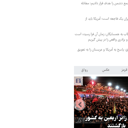
مع دشمن را هدف قرار دادیم؛ معادله
یران یک فاجعه است؛ آمریکا باید از
اب به همسایگان: زمان آن فرا رسیده است
 برادری واقعی را در پیش گیریم
 پاسخ به آمریکا و عربستان را به تعویق
قرمز
عکس
رواق
 زائر اربعین به کشور
هماهنگی محور مقاومت، آمریکا ر
بازگشتند
در منطقه درمانده کرد