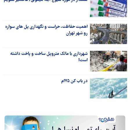
اهمیت حفاظت، حراست و نگهداری پل های سواره
رو شهر تهران
شهرداری با مالک متروپل ساخت و پاخت داشته
است!
در باب کن ٧۵‌ام