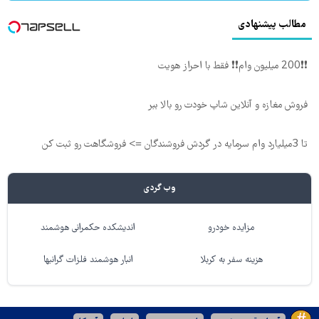
مطالب پیشنهادی
❗❗200 میلیون وام❗❗ فقط با احراز هویت
فروش مغازه و آنلاین شاپ خودت رو بالا ببر
تا 3میلیارد وام سرمایه در گردش فروشندگان => فروشگاهت رو ثبت کن
وب گردی
مزایده خودرو
اندیشکده حکمرانی هوشمند
هزینه سفر به کربلا
انبار هوشمند فلزات گرانبها