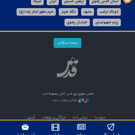
آستان قدس رضوی
اربعین حسینی
ایران
آمریکا
دونالد ترامپ
مشهد
تنگه هرمز
حرم مطهر امام رضا (ع)
رژیم صهیونیستی
خراسان رضوی
نسخه دسکتاپ
تمامی حقوق برای
قدس آنلاین
محفوظ است.
طراحی و تولید: نستوه
درباره ما
تماس با ما
بازرگانی و تبلیغات
آرشیو