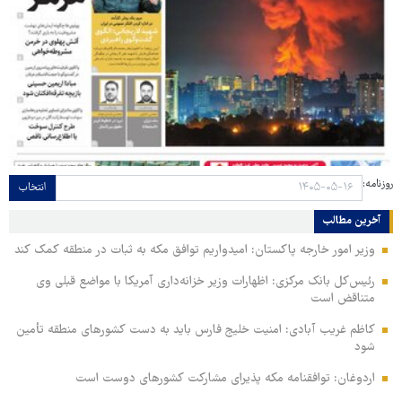
روزنامه:
انتخاب
آخرین مطالب
وزیر امور خارجه پاکستان: امیدواریم توافق مکه به ثبات در منطقه کمک کند
رئیس‌کل بانک مرکزی: اظهارات وزیر خزانه‌داری آمریکا با مواضع قبلی وی
متناقض است
کاظم غریب آبادی: امنیت خلیج فارس باید به دست کشورهای منطقه تأمین
شود
اردوغان: توافقنامه مکه پذیرای مشارکت کشورهای دوست است