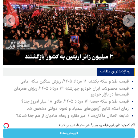
۳ میلیون زائر اربعین به کشور بازگشتند
پربازدیدترین‌ مطالب
قیمت طلا و سکه یکشنبه ۱۱ مرداد ۱۴۰۵/ ریزش سنگین سکه امامی
قیمت محصولات ایران خودرو چهارشنبه ۱۴ مرداد ۱۴۰۵/ ریزش همزمان
قیمت‌ها در بازار خودرو
قیمت طلا و سکه جمعه ۱۶ مرداد ۱۴۰۵/ طلای ۱۸ عیار امروز چند؟
زمان اعلام نتایج آزمون‌های سمپاد و نمونه دولتی مشخص شد
شایعه انحلال ماکان‌بند / امیر مقاره و رهام هادیان از هم جدا شدند؟
اگر کمردرد داری این فیلم رو ببین! ◗پرسش‌نامه رو پر کن◖
◂پرسش‌نامه▸