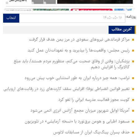
روزنامه:
انتخاب
آخرین مطالب
مراکز فرماندهی نیروهای سعودی در مرز یمن هدف قرار گرفت
رئیس مجلس: واقعیت‌ها را بپذیرید و به تعهدات‌تان عمل کنید
پزشکیان: وقتی از وفاق صحبت می‌کنم، منظورم مردم هستند/ باید مبلغ
کالابرگ را افزایش دهیم
ترامپ: همه چیز درباره ایران به طور استثنایی خوب پیش می‌رود
تغییر قوانین انضباطی یوفا؛ افزایش سقف کارت‌های زرد در رقابت‌های اروپایی
کویت مجوز فعالیت مدرسه ایرانی را لغو کرد
آمریکا اوایل شهریور میزبان مجمع آژانس انرژی اتمی می‌شود
مسعود اطیابی و هومن برق‌نورد با «نسخه آزمایشی» در تلویزیون
حذف پسران پینگ‌پنگ ایران از مسابقات لائوس