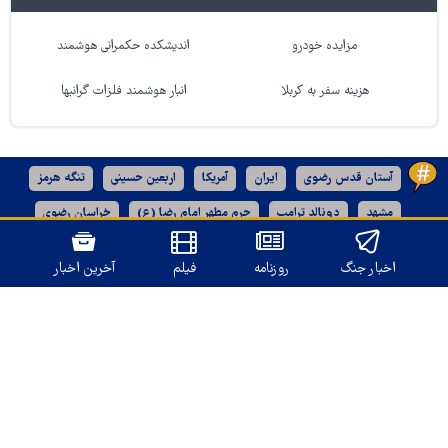
مزایده خودرو
اندیشکده حکمرانی هوشمند
هزینه سفر به کربلا
انبار هوشمند فلزات گرانبها
آستان قدس رضوی
ایران
آمریکا
اربعین حسینی
تنگه هرمز
مشهد
دونالد ترامپ
حرم مطهر امام رضا (ع)
خراسان رضوی
رژیم صهیونیستی
اخبار جنگ
روزنامه
فیلم
آخرین اخبار
نسخه دسکتاپ