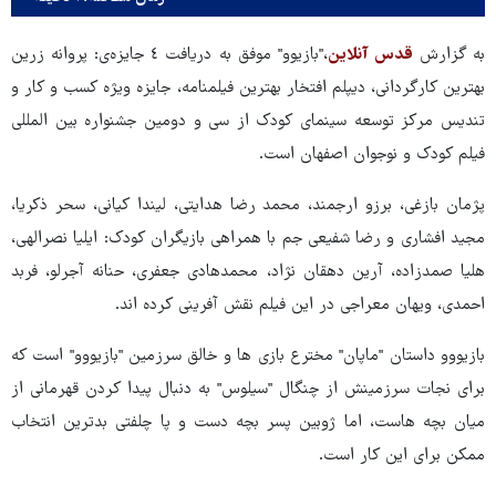
به گزارش
قدس آنلاین
،"بازیوو" موفق به دریافت ٤ جایزه‌ی: پروانه زرین
بهترین کارگردانی، دیپلم افتخار بهترین فیلمنامه، جایزه ویژه کسب و کار و
تندیس مرکز توسعه سینمای کودک از سی و دومین جشنواره بین المللی
فیلم کودک و نوجوان اصفهان است.
پژمان بازغی، برزو ارجمند، محمد رضا هدایتی، لیندا کیانی، سحر ذکریا،
مجید افشاری و رضا شفیعی جم با همراهی بازیگران کودک: ایلیا نصرالهی،
هلیا صمدزاده، آرین دهقان نژاد، محمدهادی جعفری، حنانه آجرلو، فربد
احمدی، ویهان معراجی در این فیلم نقش آفرینی کرده اند.
بازیووو داستان "ماپان" مخترع بازی ها و خالق سرزمین "بازیووو" است که
برای نجات سرزمینش از چنگال "سیلوس" به دنبال پیدا کردن قهرمانی از
میان بچه هاست، اما ژوبین پسر بچه دست و پا چلفتی بدترین انتخاب
ممکن برای این کار است.