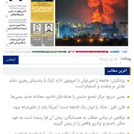
روزنامه:
انتخاب
آخرین مطالب
پزشکیان: جامعه را نمی‌توان با امرونهی اداره کرد/ با پشتیبانی رهبری تمام
تلاش بر وحدت و انسجام است
یحیی سریع: مرکز تجمع دشمن را هدف قرار دادیم؛ معادله جدید یمنی‌ها
فارن افرز : جنگ با ایران یک فاجعه است؛ آمریکا باید از خاورمیانه برود
عراقچی در پیامی خطاب به همسایگان: زمان آن فرا رسیده است به خود
متکی باشیم و برادری واقعی را در پیش گیریم
مقاومت اسلامی عراق: پاسخ به آمریکا و عربستان را به تعویق انداختیم