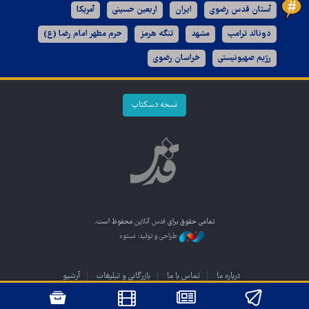
آستان قدس رضوی
ایران
اربعین حسینی
آمریکا
دونالد ترامپ
مشهد
تنگه هرمز
حرم مطهر امام رضا (ع)
رژیم صهیونیستی
خراسان رضوی
نسخه دسکتاپ
تمامی حقوق برای
قدس آنلاین
محفوظ است.
طراحی و تولید: نستوه
درباره ما
تماس با ما
بازرگانی و تبلیغات
آرشیو