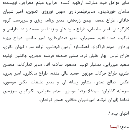
سایر عوامل فیلم عبارتند از:تهیه کننده اجرایی: میثم معراجی، نویسنده:
سلمان خورشیدی، مدیرفیلمبرداری: سهیل نوروزی، تدوین: امیر شیبان
خاقانی، طراح صحنه: بهمن زربخش، مدیر برنامه ریزی و سرپرست گروه
کارگردانی: امیر سلیمانی، طراح جلوه های ویژه: امیر محمد زاده، طراحی و
ترکیب صدا: نعیم مسچیان، مدیر صدابرداری: امیر حاتمی، طراح چهره
پردازی: میثم قراگزلو، آهنگساز: آرمین قیطاسی، ترانه سرا: کیوان نظری،
طراح لباس: بهار خلیلی فرد، منشی صحنه: فرشته حجازی، جانشین تولید:
سعید میرزایی، دستیار تولید: مسعود ساکت اف، مدیر تدارکات: محسن
ظفری، طراح حرکات موزون: حمید عالی مقدم، طراح بدلکاری: امیر بدری،
عکس: صالح عبدی، مشاور رسانه ای و مدیر تبلیغات: نگین موسوی،
سرمایه گذاران: سیدغلامرضا موسوی، میثم معراجی، نگارگران سرزمین
تماشا (ایران تیک)، امیرشیبان خاقانی، هستی فرنشان.
انتهای پیام /
منبع:
ایسنا