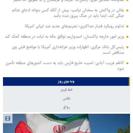
بقائی در واکنش به سخنان ترامپ: پیش از آنکه کسی بتواند ادعای غنائم
جنگی کند، ابتدا باید در جنگ پیروز شده باشد
تداوم رویکرد فشار حداکثری؛ تحریم‌های جدید ضد ایرانی آمریکا
وزیر امور خارجه پاکستان: امیدواریم توافق مکه به ثبات در منطقه کمک کند
رئیس‌کل بانک مرکزی: اظهارات وزیر خزانه‌داری آمریکا با مواضع قبلی وی
متناقض است
کاظم غریب آبادی: امنیت خلیج فارس باید به دست کشورهای منطقه تأمین
شود
ویدیوی روز
خط قرمز
عکس
رواق