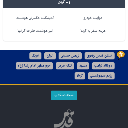
وب گردی
مزایده خودرو
اندیشکده حکمرانی هوشمند
هزینه سفر به کربلا
انبار هوشمند فلزات گرانبها
آستان قدس رضوی
اربعین حسینی
ایران
آمریکا
دونالد ترامپ
مشهد
تنگه هرمز
حرم مطهر امام رضا (ع)
رژیم صهیونیستی
کربلا
نسخه دسکتاپ