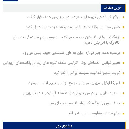
آخرین مطالب
مراکز فرماندهی نیروهای سعودی در مرز یمن هدف قرار گرفت
رئیس مجلس: واقعیت‌ها را بپذیرید و به تعهدات‌تان عمل کنید
پزشکیان: وقتی از وفاق صحبت می‌کنم، منظورم مردم هستند/ باید مبلغ
کالابرگ را افزایش دهیم
ترامپ: همه چیز درباره ایران به طور استثنایی خوب پیش می‌رود
تغییر قوانین انضباطی یوفا؛ افزایش سقف کارت‌های زرد در رقابت‌های اروپایی
کویت مجوز فعالیت مدرسه ایرانی را لغو کرد
آمریکا اوایل شهریور میزبان مجمع آژانس انرژی اتمی می‌شود
مسعود اطیابی و هومن برق‌نورد با «نسخه آزمایشی» در تلویزیون
حذف پسران پینگ‌پنگ ایران از مسابقات لائوس
پیام هشدار مقاومت یمن به ریاض
ویدیوی روز