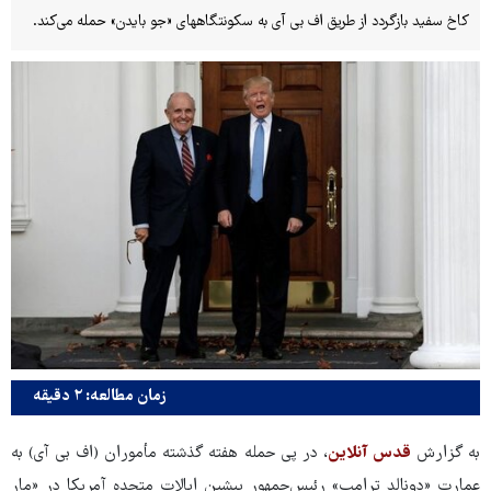
کاخ سفید بازگردد از طریق اف بی آی به سکونتگاههای «جو بایدن» حمله می‌کند.
زمان مطالعه: ۲ دقیقه
به گزارش
قدس آنلاین
، در پی حمله هفته گذشته مأموران (اف بی آی) به
عمارت «دونالد ترامپ» رئیس‌جمهور پیشین ایالات متحده آمریکا در «مار