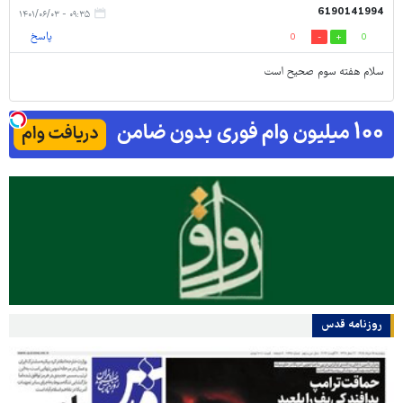
6190141994
۰۹:۳۵ - ۱۴۰۱/۰۶/۰۳
پاسخ
0
0
سلام هفته سوم صحیح است
روزنامه قدس