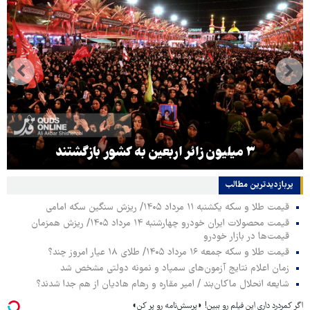
۳ میلیون زائر اربعین به کشور بازگشتند
پربازدیدترین‌ مطالب
قیمت طلا و سکه یکشنبه ۱۱ مرداد ۱۴۰۵/ ریزش سنگین سکه امامی
قیمت محصولات ایران خودرو چهارشنبه ۱۴ مرداد ۱۴۰۵/ ریزش همزمان
قیمت‌ها در بازار خودرو
قیمت طلا و سکه جمعه ۱۶ مرداد ۱۴۰۵/ طلای ۱۸ عیار امروز چند؟
زمان اعلام نتایج آزمون‌های سمپاد و نمونه دولتی مشخص شد
شایعه انحلال ماکان‌بند / امیر مقاره و رهام هادیان از هم جدا شدند؟
اگر کمردرد داری این فیلم رو ببین! ◗پرسش‌نامه رو پر کن◖