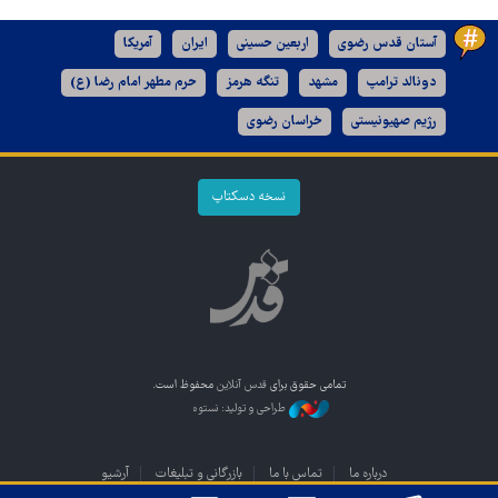
آستان قدس رضوی
اربعین حسینی
ایران
آمریکا
دونالد ترامپ
مشهد
تنگه هرمز
حرم مطهر امام رضا (ع)
رژیم صهیونیستی
خراسان رضوی
نسخه دسکتاپ
تمامی حقوق برای
قدس آنلاین
محفوظ است.
طراحی و تولید: نستوه
درباره ما
تماس با ما
بازرگانی و تبلیغات
آرشیو