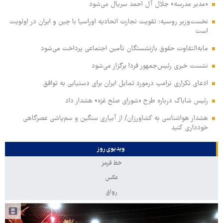
«مدیر مدرسه» جلال آل احمد سریال می‌شود
نخست‌وزیر روسیه:‌ تقویت تجارت اتحادیه اوراسیا با چین و ایران در اولویت
است
مابه‌التفاوت حقوق بازنشستگان تأمین اجتماعی پرداخت می‌شود
نشست خبری رئیس‌جمهور فردا برگزار می‌شود
ادعای تکراری ترامپ درمورد تمایل ایران برای دستیابی به توافق
رئیس شاباک درباره طرح «شورای صلح غزه» هشدار داد
هشدار هواشناسی به کشاورزان/ از آبیاری سنگین و سم‌پاشی عصرگاهی
خودداری کنید
ویدیوی روز
خط قرمز
عکس
رواق