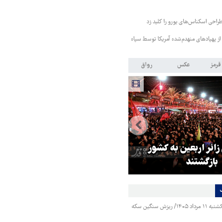
طراحی اسکناس‌های یورو را کلید زد
از پهپادهای منهدم‌شده آمریکا توسط سپاه
قرمز
عکس
رواق
 زائر اربعین به کشور
هماهنگی محور مقاومت، آمریکا ر
بازگشتند
در منطقه درمانده کرد
قیمت طلا و سکه یکشنبه ۱۱ مرداد ۱۴۰۵/ ریزش سنگین سکه