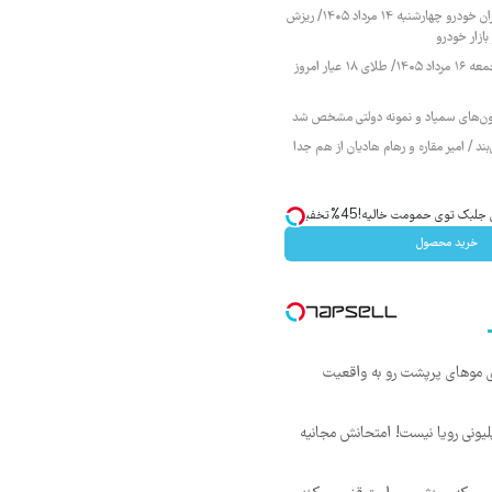
قیمت محصولات ایران خودرو چهارشنبه ۱۴ مرداد ۱۴۰۵/ ریزش
ازار خودرو
قیمت طلا و سکه جمعه ۱۶ مرداد ۱۴۰۵/ طلای ۱۸ عیار امروز
زمون‌های سمپاد و نمونه دولتی مشخص شد
ند / امیر مقاره و رهام هادیان از هم جدا
ک توی حمومت خالیه!45%تخفیف
خرید محصول
ی موهای پرپشت رو به واقعیت
د ماهی 800 میلیونی رویا نیست! امتحانش مجانیه