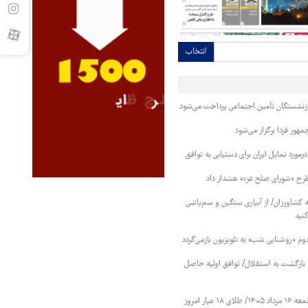
انتخاب
بازنشستگان تأمین اجتماعی پرداخت می‌شود
ور فردا برگزار می‌شود
رمورد تمایل ایران برای دستیابی به توافق
طرح «شورای صلح غزه» هشدار داد
کشاورزان/ از آبیاری سنگین و سم‌پاشی
نید
دوم «روشنایی شب» به تلویزیون بازمی‌گردد
نه بازگشت به استقلال/ توافق اولیه حاصل
قیمت طلا و سکه جمعه ۱۶ مرداد ۱۴۰۵/ طلای ۱۸ عیار امروز