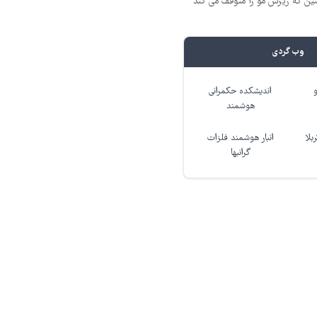
 که ریزش مو را متوقف می کند
وب گردی
اندیشکده حکمرانی
هوشمند
بلا
انبار هوشمند فلزات
گرانبها