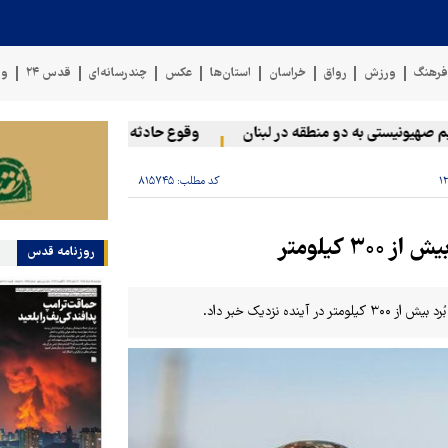
رهنگ
ورزش
رواق
خراسان
استان‌ها
عکس
چندرسانه‌ای
قدس ۲۴
وی
یونیستی به دو منطقه در لبنان
وقوع حادثه دریایی در سواحل عمان
کد مطلب:
۸۱۵۷۴۵
 کیلومتر
روزنامه قدس
 نزدیک خبر داد.