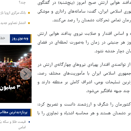
پدافند هوایی ارتش صبح امروز (پنج‌شنبه) در گفتگوی
چند؟
ری اسلامی ایران، گفت: سامانه‌های راداری و موشکی
بانک مرکزی اروپا باز
ورمان تمامی تحرکات دشمنان را رصد می‌کنند.
انتشار تصاویر جدید 
ه و اساس اقتدار و صلابت نیروی پدافند هوایی ارتش
ویدیوی روز
خط 
روز هر جنبشی در زمان را به‌صورت لحظه‌ای در فضای
ان دچار خدشه نشود.
ز توانمندی اقتدار پهپادی نیروهای چهارگانه‌ی ارتش در
پهپادهای ارتش جمهوری اسلامی ایران با مأموریت‌های مختلف رصد،
رین تسلیحات بومی، اشراف کاملی بر منطقه دارند و
را
ترامپ نماد فساد، اقتدارگرایی و
۳ میلیون
چند جبهه غافلگیر می‌شود.
جنگ‌طلبی است!
ح کشورمان را شگرف و ارزشمند دانست و تصریح کرد:
پربازدیدترین‌ مطالب
بر دشمنان هستند و هر محاسبه اشتباه و تجاوزی را با
امامی