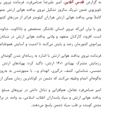
به گزارش
قدس آنلاین
، امیر علیرضا صباحی‌فرد، فرمانده نیروی 
تلویزیونی ضمن تبریک سالروز تشکیل نیروی پدافند هوایی ارتش جمهو
کاملاً بومی پدافند هوایی ارتش هزاران کیلومتر فراتر از مرزهای کش
وی با بیان این‌که نیروی انسانی تلاشگر، متخصص و باذکاوت، شالود
است، افزود: کارکنان متعهد و ولایی پدافند هوایی ارتش در شبانه‌
پیرامونی کشورمان رصد و پایش می‌کنند تا امنیت و آسایش هموطنانم
فرمانده نیروی پدافند هوایی ارتش با اشاره به رسانه‌ای شدن گوشه‌ای ا
رزمایش مشترک پهپادی ۱۴۰۱ ارتش، تاکید کرد: 
تجسس، شناسایی، کشف، درگیری، انهدام و… با مجهزشدن به به‌روزت
هماهنگی محور مقاومت، آمریکا 
به‌گونه‌ای انجام وظیفه می‌کنند که دشمن در کوتاه‌ترین زمان ممکن از 
در منطقه درمانده کرد
امیر صباحی‌فرد تعامل، هم‌افزایی و تبادل دانش در نیروهای مسل
پدافند هوایی ارتش و سپاه پاسداران انقلاب اسلامی، ید واحد در برا
مشتی کوبنده بر قلب سیاه دشمن پاسخ می‌دهند.