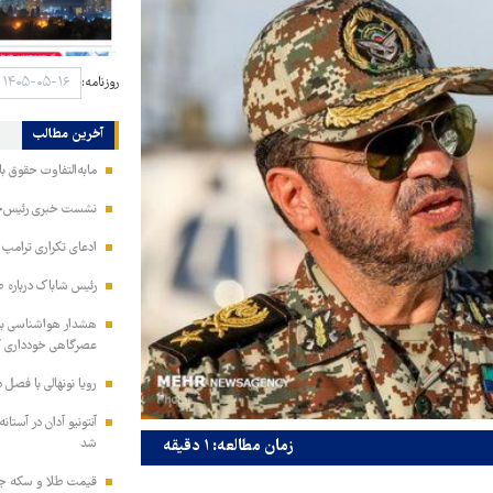
روزنامه:
آخرین مطالب
مابه‌التفاوت حقوق 
نشست خبری رئیس‌جمه
ادعای تکراری ترامپ د
رئیس شاباک درباره 
هشدار هواشناسی به 
عصرگاهی خودداری ک
رویا نونهالی با فصل 
آنتونیو آدان در آستا
شد
زمان مطالعه: ۱ دقیقه