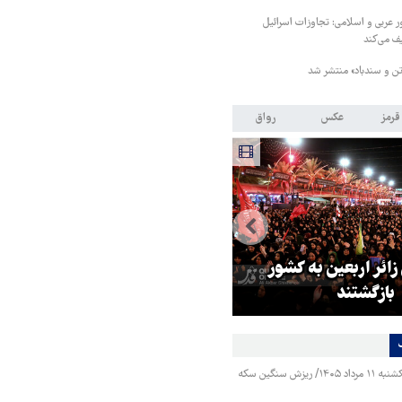
 مشترک ۸ کشور عربی و اسلامی: تجاوزات اسرائیل
ف می‌کند
ن و سندباد» منتشر شد
قرمز
عکس
رواق
 زائر اربعین به کشور
هماهنگی محور مقاومت، آمریکا ر
بازگشتند
در منطقه درمانده کرد
قیمت طلا و سکه یکشنبه ۱۱ مرداد ۱۴۰۵/ ریزش سنگین سکه