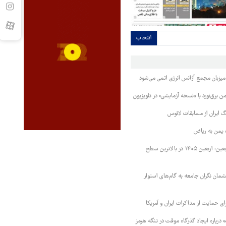
انتخاب
 میزبان مجمع آژانس انرژی اتمی می‌شود
 برق‌نورد با «نسخه آزمایشی» در تلویزیون
 ایران از مسابقات لائوس
 یمن به ریاض
رئیس ستاد مرکزی اربعین: اربعین ۱۴۰۵ در بالاترین سطح
مان نگران جامعه به گام‌های استوار
رای حمایت از مذاکرات ایران و آمریکا
درباره ایجاد گذرگاه موقت در تنگه هرمز