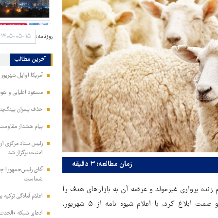
روزنامه:
آخرین مطالب
آمریکا اوایل شهریور
مسعود اطیابی و هومن
حذف پسران پینگ‌پنگ
پیام هشدار مقاومت
امنیت برگزار شد
زمان مطالعه: ۳ دقیقه
آقای رئیس‌جمهور! چش
شماست
زنده پرواری غیرمولد و عرضه آن به بازارهای هدف را
اعلام آمادگی ترکیه ب
به وزارتخانه های امور اقتصاد و دارایی، سازمان برنامه و بودجه و صمت ابلاغ کرد، با اعلام شیوه نامه از ۵ شهریور،
ادعای شبکه «الحدث» 