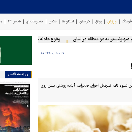
رهنگ
ورزش
رواق
خراسان
استان‌ها
عکس
چندرسانه‌ای
قدس ۲۴
وی
ستی به دو منطقه در لبنان
وقوع حادثه دریایی در سواحل عمان
کد مطلب:
۸۱۹۴۶۸
روزنامه قدس
 شیوه نامه غیرقابل اجرای صادرات، آینده روشنی پیش روی