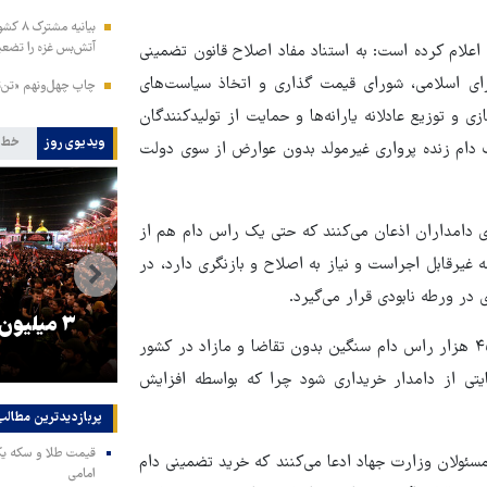
بیانیه
آتش‌بس غزه را تضعی
 اعلام کرده است: به استناد مفاد اصلاح قانون تضمینی
کشاورزی مصوب پنجم آبان ۹۹ مجلس شورای اسلامی، شورای قیمت گذاری و اتخاذ سیاست‌های
چاپ چهل‌ونهم «تن‌ت
 توزیع عادلانه یارانه‌ها و حمایت از تولیدکنندگان
ویدیوی روز
خط 
ر جلسه ۲۴ خرداد امسال، صادرات دام زنده پرواری غیرمولد بدون عوارض از سوی دولت
ای دامداران اذعان می‌کنند که حتی یک راس دام هم از
غیرقابل اجراست و نیاز به اصلاح و بازنگری دارد، در
ر ورطه نابودی قرار می‌گیرد.
را
ترامپ نماد فساد، اقتدارگرایی و
۳ میلیون
بنابر اعلام معاونت امور دام ۵.۵ میلیون راس دام سبک و ۴۰۰ تا ۴۵۰ هزار راس دام سنگین بدون تقاضا و مازاد در کشور
جنگ‌طلبی است!
یتی از دامدار خریداری شود چرا که بواسطه افزایش
پربازدیدترین‌ مطالب
ئولان وزارت جهاد ادعا می‌کنند که خرید تضمینی دام
امامی