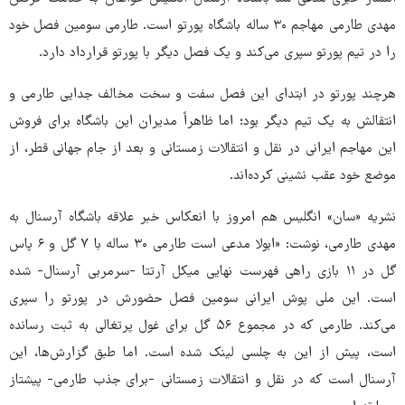
مهدی طارمی مهاجم ۳۰ ساله باشگاه پورتو است. طارمی سومین فصل خود
را در تیم پورتو سپری می‌کند و یک فصل دیگر با پورتو قرارداد دارد.
هرچند پورتو در ابتدای این فصل سفت و سخت مخالف جدایی طارمی و
انتقالش به یک تیم دیگر بود؛ اما ظاهراً مدیران این باشگاه برای فروش
این مهاجم ایرانی در نقل و انتقالات زمستانی و بعد از جام جهانی قطر، از
موضع خود عقب نشینی کرده‌اند.
نشریه «سان» انگلیس هم امروز با انعکاس خبر علاقه باشگاه آرسنال به
مهدی طارمی، نوشت: «ابولا مدعی است طارمی ۳۰ ساله با ۷ گل و ۶ پاس
گل در ۱۱ بازی
راهی
فهرست نهایی
میکل
آرتتا
-سرمربی آرسنال- شده
است. این ملی پوش ایرانی سومین فصل حضورش در پورتو را سپری
می‌کند. طارمی که در مجموع ۵۶ گل برای غول پرتغالی به ثبت رسانده
است، پیش از این به چلسی لینک شده است. اما طبق گزارش‌ها، این
آرسنال است که در نقل و انتقالات زمستانی -برای جذب طارمی- پیشتاز