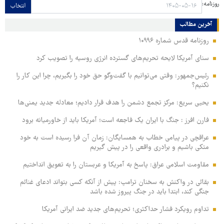
روزنامه:
انتخاب
آخرین مطالب
روزنامه قدس شماره ۱۰۹۹۶
سنای آمریکا لایحه تحریم‌های گسترده انرژی روسیه را تصویب کرد
رئیس‌جمهور: وقتی می‌توانیم با گفت‌وگو حق خود را بگیریم، چرا این کار را
نکنیم؟
یحیی سریع: مرکز تجمع دشمن را هدف قرار دادیم؛ معادله جدید یمنی‌ها
فارن افرز : جنگ با ایران یک فاجعه است؛ آمریکا باید از خاورمیانه برود
عراقچی در پیامی خطاب به همسایگان: زمان آن فرا رسیده است به خود
متکی باشیم و برادری واقعی را در پیش گیریم
مقاومت اسلامی عراق: پاسخ به آمریکا و عربستان را به تعویق انداختیم
بقائی در واکنش به سخنان ترامپ: پیش از آنکه کسی بتواند ادعای غنائم
جنگی کند، ابتدا باید در جنگ پیروز شده باشد
تداوم رویکرد فشار حداکثری؛ تحریم‌های جدید ضد ایرانی آمریکا