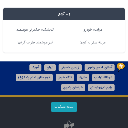
وب گردی
مزایده خودرو
اندیشکده حکمرانی هوشمند
هزینه سفر به کربلا
انبار هوشمند فلزات گرانبها
آستان قدس رضوی
اربعین حسینی
ایران
آمریکا
دونالد ترامپ
مشهد
تنگه هرمز
حرم مطهر امام رضا (ع)
رژیم صهیونیستی
خراسان رضوی
نسخه دسکتاپ