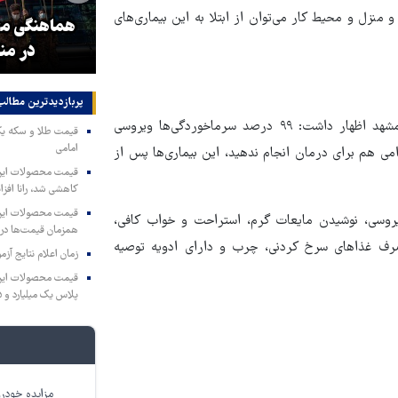
منزل و محیط کار می‌توان از ابتلا به این بیماری‌های
و
۳ میلیون زائر اربعین به کشور
هماهنگی محو
بازگشتند
در من
پربازدیدترین‌ مطالب
رییس گروه پیشگیری از بیماری‌های واگیردار دانشگاه علوم پزشکی مشهد اظهار داشت: ۹۹ درصد سرماخوردگی‌ها ویروسی
امامی
ی هم برای درمان انجام ندهید، این بیماری‌ها پس از
کاهشی شد، رانا افزا
ویروسی، نوشیدن مایعات گرم، استراحت و خواب کافی،
همزمان قیمت‌ها در ب
رف غذاهای سرخ کردنی، چرب و دارای ادویه توصیه
زمان اعلام نتایج آ
پلاس یک میلیارد و ۹۰۵ میلیون تومان
مزایده خودرو