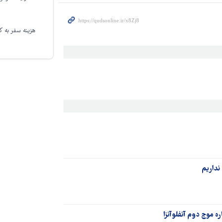
هزینه سفر به کر
 نداریم
ه موج دوم آنفلوآنزا