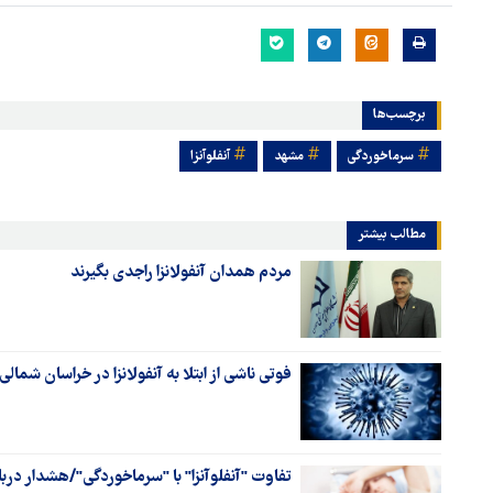
برچسب‌ها
سرماخوردگی
مشهد
آنفلوآنزا
مطالب بیشتر
مردم همدان آنفولانزا راجدی بگیرند
فوتی ناشی از ابتلا به آنفولانزا در خراسان شمالی
تفاوت "آنفلوآنزا" با "سرماخوردگی"/هشدار دربار