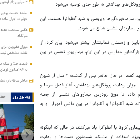
۳ میلیون زائر اربعین به کشور بازگشتند
پروتکل‌های بهداشتی به طور جدی توصیه می‌شود.
سابقه خدمت برخی کار
در فصل پاییز، سرماخوردگی‌ها ویروسی و شبه آنفلوانزا هستند. این
جزئیات اجرای ماده ۲۹ برنامه هفتم
 بیماریهای تنفسی شایع می شوند.
عکس منتخب هفته | از
میانکاله
ییز و زمستان فعالیتشان بیشتر می‌شود، بیان کرد: از
مهران غفوریان: برای 
بازگشایی مدارس در این ایام، بیماریهای تنفسی در بین
نقشم مشخص نیس
به ۱۸۶میلیون تومان رسید!
رییس گروه پیشگیری از بیماری‌های واگیردار دانشگاه علوم پزشکی مشهد گفت: در حال حاضر پس از گذشت ۲ سال‌ از شیوع
مالخر سابقه‌دار: قط
زان رعایت پروتکل‌های بهداشتی، آغاز فصل سرما و
ده تا موج زودرس بیماری‌های تنفسی از جمله
ویدیوی روز
خط 
شبه آنفلوآنزا و آنفلوانزا در بین دانش آموزان و به
ی کرونا یا آنفلوآنزا یاد می‌کنند، در حالی که اینگونه
 ویژه استفاده از ماسک، شستشوی دست‌ها و رعایت