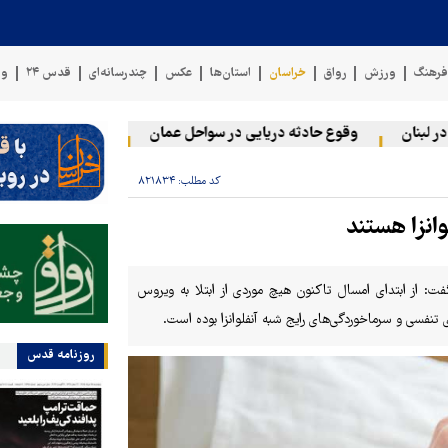
رهنگ
ورزش
رواق
خراسان
استان‌ها
عکس
چندرسانه‌ای
قدس ۲۴
وی
نان
وقوع حادثه دریایی در سواحل عمان
سخنگوی نیروهای مسلح ی
کد مطلب:
۸۲۱۸۳۴
انزا هستند
ت: از ابتدای امسال تاکنون هیچ موردی از ابتلا به ویروس
تنفسی و سرماخوردگی‌های رایج شبه آنفلوانزا بوده است.
روزنامه قدس