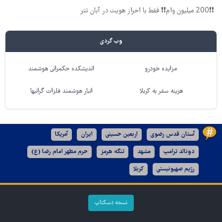
❗❗200 میلیون وام❗❗ فقط با احراز هویت در آبان تتر
وب گردی
مزایده خودرو
اندیشکده حکمرانی هوشمند
هزینه سفر به کربلا
انبار هوشمند فلزات گرانبها
آستان قدس رضوی
اربعین حسینی
ایران
آمریکا
دونالد ترامپ
مشهد
تنگه هرمز
حرم مطهر امام رضا (ع)
رژیم صهیونیستی
کربلا
نسخه دسکتاپ