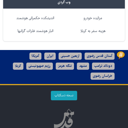
وب گردی
مزایده خودرو
اندیشکده حکمرانی هوشمند
هزینه سفر به کربلا
انبار هوشمند فلزات گرانبها
آستان قدس رضوی
اربعین حسینی
ایران
آمریکا
دونالد ترامپ
مشهد
تنگه هرمز
رژیم صهیونیستی
کربلا
خراسان رضوی
نسخه دسکتاپ