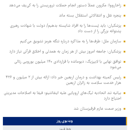
زاخارووا: مکرون عملاً دستور انجام حملات تروریستی را به کی‌یف می‌دهد
پنجره‌ نقل و انتقالاتی استقلال بسته ماند
پزشکیان: باید پُست‌ها را به افراد شایسته بدهیم/ دولت با شهادت رهبری
پشتوانه بزرگی را از دست داد
سازمان ملل: طرف‌ها را به مذاکره درباره تنگه هرمز تشویق می‌کنیم
پزشکیان: جامعه امروز بیش از هر زمان به همدلی و اخلاق قرآنی نیاز دارد
توافق نهایی با لایپزیگ: دیومانده با قراردادی ۱۴۰ میلیون یورویی رئالی
می‌شود
رئیس کمیته بهداشت و درمان اربعین خبر داد؛ ارائه بیش از ۲ میلیون و ۴۲۶
هزار خدمت سلامت به زائران اربعین
بیانیه تند اتحادیه لیگ‌های اروپایی علیه اینفانتینو: فیفا به اصلاحات مدیریتی
احتیاج دارد
وزیر صمت عازم قرقیزستان شد
ویدیوی روز
خط قرمز