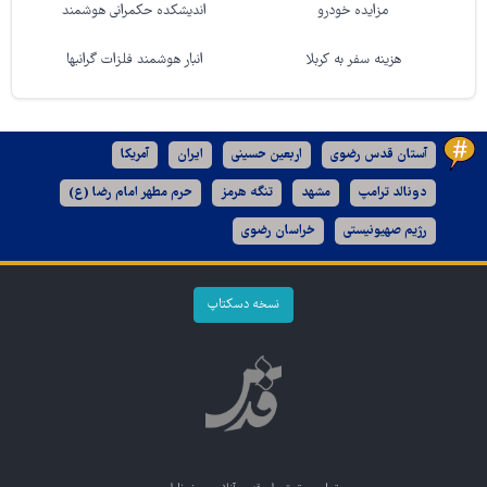
مزایده خودرو
اندیشکده حکمرانی هوشمند
هزینه سفر به کربلا
انبار هوشمند فلزات گرانبها
آستان قدس رضوی
اربعین حسینی
ایران
آمریکا
دونالد ترامپ
مشهد
تنگه هرمز
حرم مطهر امام رضا (ع)
رژیم صهیونیستی
خراسان رضوی
نسخه دسکتاپ