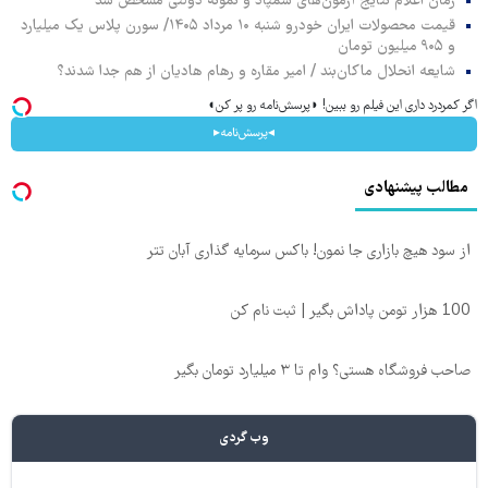
زمان اعلام نتایج آزمون‌های سمپاد و نمونه دولتی مشخص شد
قیمت محصولات ایران خودرو شنبه ۱۰ مرداد ۱۴۰۵/ سورن پلاس یک میلیارد
و ۹۰۵ میلیون تومان
شایعه انحلال ماکان‌بند / امیر مقاره و رهام هادیان از هم جدا شدند؟
اگر کمردرد داری این فیلم رو ببین! ◗پرسش‌نامه رو پر کن◖
◂پرسش‌نامه▸
مطالب پیشنهادی
از سود هیچ بازاری جا نمون! باکس سرمایه گذاری آبان تتر
100 هزار تومن پاداش بگیر | ثبت نام کن
صاحب فروشگاه هستی؟ وام تا ۳ میلیارد تومان بگیر
وب گردی