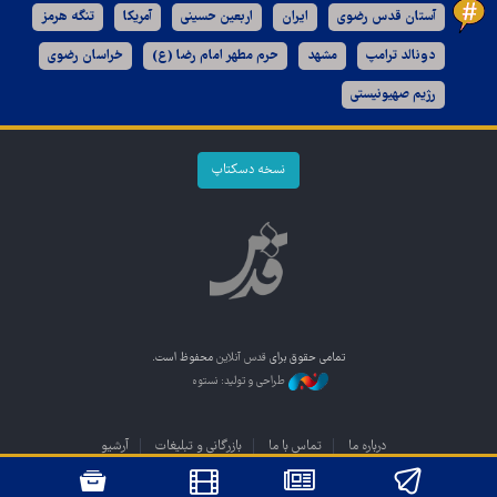
آستان قدس رضوی
ایران
اربعین حسینی
آمریکا
تنگه هرمز
دونالد ترامپ
مشهد
حرم مطهر امام رضا (ع)
خراسان رضوی
رژیم صهیونیستی
نسخه دسکتاپ
تمامی حقوق برای
قدس آنلاین
محفوظ است.
طراحی و تولید: نستوه
درباره ما
تماس با ما
بازرگانی و تبلیغات
آرشیو