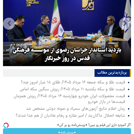
بازدید استاندار خراسان رضوی از موسسه فرهنگی
قدس در روز خبرنگار
پربازدیدترین‌ مطالب
قیمت طلا و سکه جمعه ۱۶ مرداد ۱۴۰۵/ طلای ۱۸ عیار امروز چند؟
قیمت طلا و سکه یکشنبه ۱۱ مرداد ۱۴۰۵/ ریزش سنگین سکه امامی
قیمت محصولات ایران خودرو چهارشنبه ۱۴ مرداد ۱۴۰۵/ ریزش همزمان
قیمت‌ها در بازار خودرو
زمان اعلام نتایج آزمون‌های سمپاد و نمونه دولتی مشخص شد
شایعه انحلال ماکان‌بند / امیر مقاره و رهام هادیان از هم جدا شدند؟
اگر کمردرد داری این فیلم رو ببین! ◗پرسش‌نامه رو پر کن◖
◂پرسش‌نامه▸